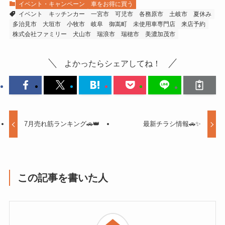
イベント・キャンペーン
車をお得に買う
イベント
キッチンカー
一宮市
可児市
各務原市
土岐市
夏休み
多治見市
大垣市
小牧市
岐阜
御嵩町
未使用車専門店
来店予約
株式会社ファミリー
犬山市
瑞浪市
瑞穂市
美濃加茂市
よかったらシェアしてね！
7月売れ筋ランキング🚗👑
最新チラシ情報🚗✨
この記事を書いた人