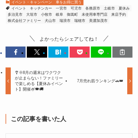
イベント・キャンペーン
車をお得に買う
イベント
キッチンカー
一宮市
可児市
各務原市
土岐市
夏休み
多治見市
大垣市
小牧市
岐阜
御嵩町
未使用車専門店
来店予約
株式会社ファミリー
犬山市
瑞浪市
瑞穂市
美濃加茂市
よかったらシェアしてね！
🎐🌞8月の週末はワクワク
が止まらない！ファミリー
7月売れ筋ランキング🚗👑
で楽しめる【夏休みイベン
ト】開催🍧🍽️🚚
この記事を書いた人