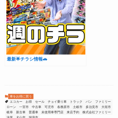
最新🌟チラシ情報🚗
車をお得に買う
エコカー
お得
セール
チョイ乗り車
トラック
バン
ファミリー
ローン
一宮市
中古車
可児市
各務原市
土岐市
多治見市
大垣市
岐阜
新古車
普通車
未使用車専門店
来店予約
株式会社ファミリー
決算
犬山市
瑞浪市