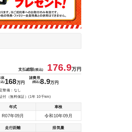
176.9
万円
支払総額
(税込)
本体
諸費用
168
8.9
税込)
万円
(税込)
万円
定整備：なし
証付（無料保証）(1年 10千km)
年式
車検
R07年09月
令和10年09月
走行距離
排気量