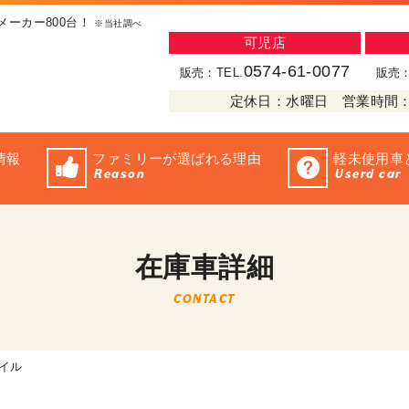
メーカー800台！
※当社調べ
可児店
0574-61-0077
販売：TEL.
販売：
定休日：水曜日 営業時間：10:
情報
ファミリーが選ばれる理由
軽未使用車
Reason
Userd car
在庫車詳細
CONTACT
マイル