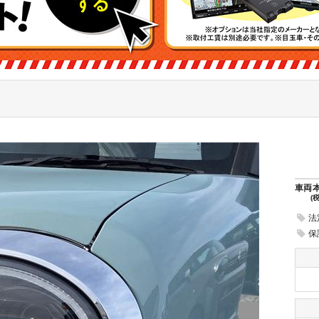
車両
(
法
保