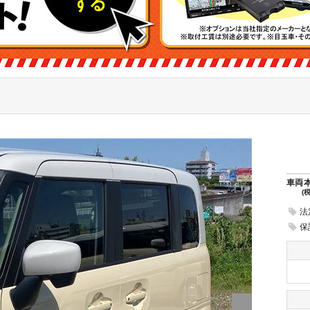
車両
(
法
保