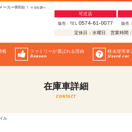
メーカー800台！
※当社調べ
可児店
0574-61-0077
販売：TEL.
販売：
定休日：水曜日 営業時間：10:
情報
ファミリーが選ばれる理由
軽未使用車
Reason
Userd car
在庫車詳細
CONTACT
マイル