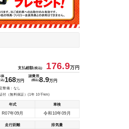
176.9
万円
支払総額
(税込)
本体
諸費用
168
8.9
税込)
万円
(税込)
万円
定整備：なし
証付（無料保証）(1年 10千km)
年式
車検
R07年09月
令和10年09月
走行距離
排気量