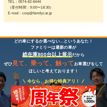
TEL：
0574-62-6444
（受付時間：9:00〜18:30）
E-mail：
corp@familycar.jp
どの車にするか選べない…というあなた！
ファミリーは最新の車が
総在庫800台以上展示
だから
見て、乗って、触って
ぜひ
お車選びをして
ほしいと考えております！
今なら、お得な特典アリ！