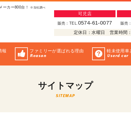
メーカー800台！
※当社調べ
可児店
0574-61-0077
販売：TEL.
販売：
定休日：水曜日 営業時間：10:
情報
ファミリーが選ばれる理由
軽未使用車
Reason
Userd car
サイトマップ
SITEMAP