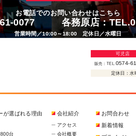
お電話でのお問い合わせはこちら
-61-0077
各務原店：TEL.
0
営業時間／10:00～18:00 定休日／水曜日
可児店
0574-6
販売：TEL.
定休日：水曜
ーが選ばれる理由
会社紹介
お問合わせ
密
アクセス
新着情報
800台
会社概要