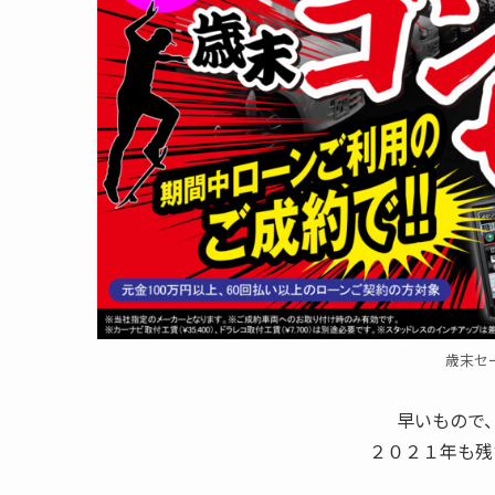
歳末セ
早いもので
２０２１年も残