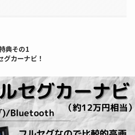
特典その1
セグカーナビ！