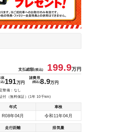
199.9
万円
支払総額
(税込)
本体
諸費用
191
8.9
税込)
万円
(税込)
万円
定整備：なし
証付（無料保証）(1年 10千km)
年式
車検
R08年04月
令和11年04月
走行距離
排気量