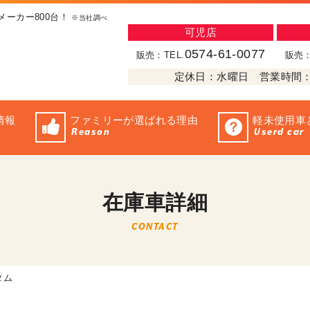
メーカー800台！
※当社調べ
可児店
0574-61-0077
販売：TEL.
販売：
定休日：水曜日 営業時間：10:
情報
ファミリーが選ばれる理由
軽未使用車
Reason
Userd car
在庫車詳細
CONTACT
タム