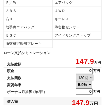
Ｐ／Ｗ
エアバッグ
ＡＢＳ
４ＷＤ
右Ｈ
キーレス
助手席エアバッグ
障害物センサー
ＥＳＣ
アイドリングストップ
衝突被害軽減ブレーキ
ローン支払シミュレーション
147.9
万円
支払総額
万円
頭金
支払回数
実質年率
万円
ボーナス月加算
(年2回)
147.9
借入額
万円