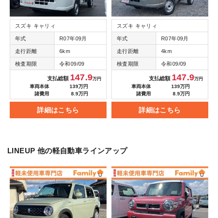
スズキ キャリィ
スズキ キャリィ
年式
R07年09月
年式
R07年09月
走行距離
6km
走行距離
4km
検査期限
令和09/09
検査期限
令和09/09
147.9
147.9
支払総額
支払総額
万円
万円
車両本体
139万円
車両本体
139万円
諸費用
8.9万円
諸費用
8.9万円
詳細はこちら
詳細はこちら
LINEUP
他の軽自動車ラインアップ