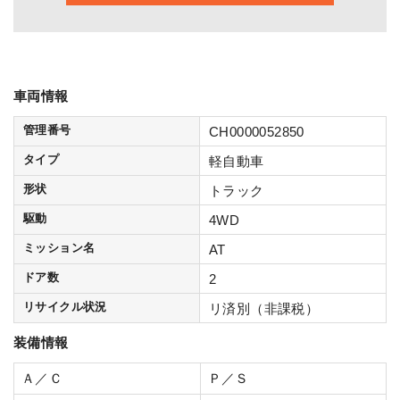
車両情報
管理番号
CH0000052850
タイプ
軽自動車
形状
トラック
駆動
4WD
ミッション名
AT
ドア数
2
リサイクル状況
リ済別（非課税）
装備情報
Ａ／Ｃ
Ｐ／Ｓ