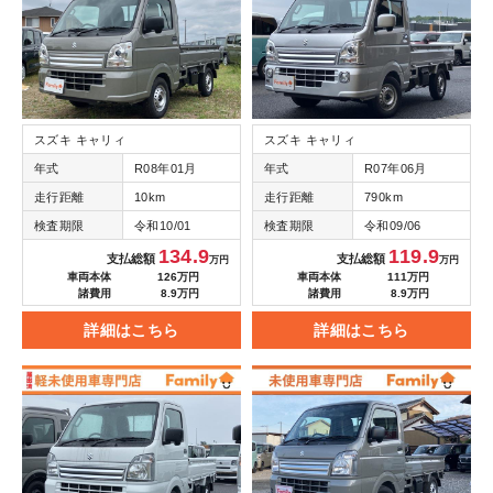
スズキ キャリィ
スズキ キャリィ
年式
R08年01月
年式
R07年06月
走行距離
10km
走行距離
790km
検査期限
令和10/01
検査期限
令和09/06
134.9
119.9
支払総額
支払総額
万円
万円
車両本体
126万円
車両本体
111万円
諸費用
8.9万円
諸費用
8.9万円
詳細はこちら
詳細はこちら