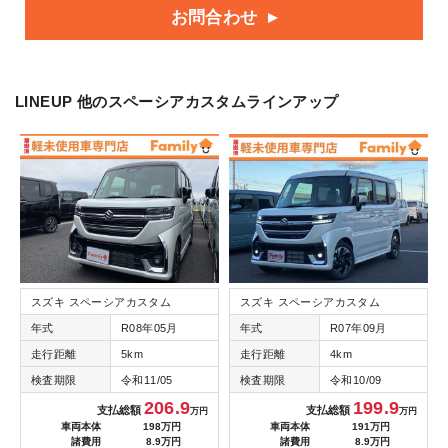
お問合わせ
LINEUP
他のスペーシアカスタムラインアップ
スズキ スペーシアカスタム
スズキ スペーシアカスタム
年式
R08年05月
年式
R07年09月
走行距離
5km
走行距離
4km
検査期限
令和11/05
検査期限
令和10/09
206.9
199.9
支払総額
支払総額
万円
万円
車両本体
198万円
車両本体
191万円
諸費用
8.9万円
諸費用
8.9万円