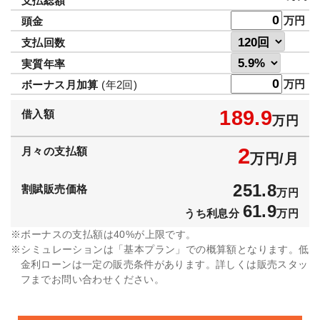
支払総額
万円
頭金
支払回数
実質年率
万円
ボーナス月加算
(年2回)
189.9
借入額
万円
2
月々の支払額
万円/月
251.8
割賦販売価格
万円
61.9
うち利息分
万円
ボーナスの支払額は40%が上限です。
シミュレーションは「基本プラン」での概算額となります。低
金利ローンは一定の販売条件があります。詳しくは販売スタッ
フまでお問い合わせください。