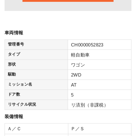
車両情報
管理番号
CH0000052823
タイプ
軽自動車
形状
ワゴン
駆動
2WD
ミッション名
AT
ドア数
5
リサイクル状況
リ済別（非課税）
装備情報
Ａ／Ｃ
Ｐ／Ｓ