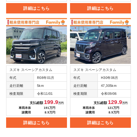
詳細はこちら
詳細はこちら
スズキ スペーシアカスタム
スズキ スペーシアカスタム
年式
R08年01月
年式
H30年06月
走行距離
5km
走行距離
47,305km
検査期限
令和11/01
検査期限
令和09/06
199.9
129.9
支払総額
支払総額
万円
万円
車両本体
191万円
車両本体
121万円
諸費用
8.9万円
諸費用
8.9万円
詳細はこちら
詳細はこちら