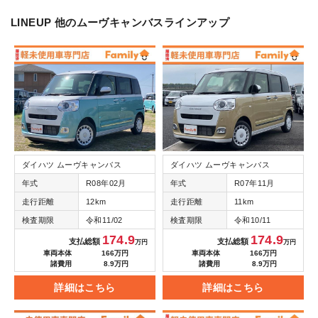
LINEUP
他のムーヴキャンバスラインアップ
ダイハツ ムーヴキャンバス
ダイハツ ムーヴキャンバス
年式
R08年02月
年式
R07年11月
走行距離
12km
走行距離
11km
検査期限
令和11/02
検査期限
令和10/11
174.9
174.9
支払総額
支払総額
万円
万円
車両本体
166万円
車両本体
166万円
諸費用
8.9万円
諸費用
8.9万円
詳細はこちら
詳細はこちら