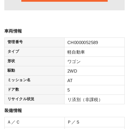
車両情報
管理番号
CH0000052589
タイプ
軽自動車
形状
ワゴン
駆動
2WD
ミッション名
AT
ドア数
5
リサイクル状況
リ済別（非課税）
装備情報
Ａ／Ｃ
Ｐ／Ｓ