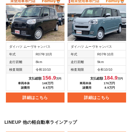
ダイハツ ムーヴキャンバス
ダイハツ ムーヴキャンバス
年式
R07年10月
年式
R07年10月
走行距離
8km
走行距離
9km
検査期限
令和10/10
検査期限
令和10/10
156.9
184.9
支払総額
支払総額
万円
万円
車両本体
148万円
車両本体
176万円
諸費用
8.9万円
諸費用
8.9万円
詳細はこちら
詳細はこちら
LINEUP
他の軽自動車ラインアップ