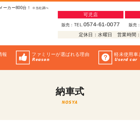
メーカー800台！
※当社調べ
可児店
0574-61-0077
販売：TEL.
販売：
定休日：水曜日 営業時間：10:
情報
ファミリーが選ばれる理由
軽未使用車
Reason
Userd car
納車式
NOSYA