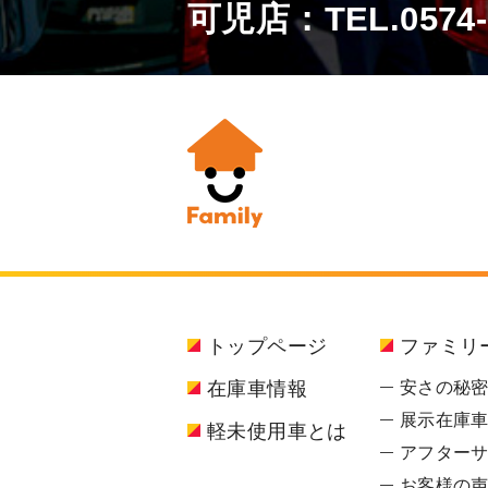
可児店：TEL.
0574
トップページ
ファミリ
在庫車情報
安さの秘
展示在庫車
軽未使用車とは
アフター
お客様の