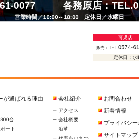
-61-0077
各務原店：TEL.
0
営業時間／10:00～18:00 定休日／水曜日
可児店
0574-6
販売：TEL.
定休日：水曜
ーが選ばれる理由
会社紹介
お問合わせ
密
アクセス
新着情報
800台
会社概要
プライバシー
サポート
沿革
サイトマップ
声
代表あいさつ