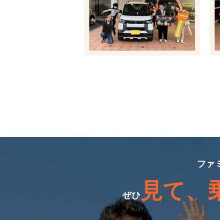
ファ
見て、
ぜひ