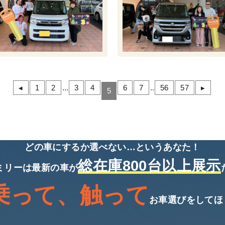
◂
1
2
...
3
4
6
7
..
56
57
▸
5
どの車にするか選べない…というあなた！
総在庫800台以上展示
ミリーは最新の車が
乗って、触って
お車選びをしてほ