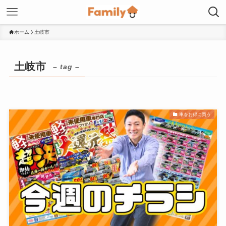
ホーム
土岐市
土岐市
– tag –
車をお得に買う