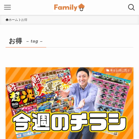
ホーム
お得
お得
– tag –
車をお得に買う