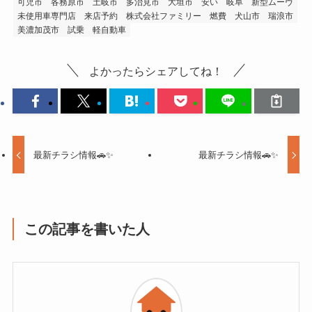
可児市
各務原市
土岐市
多治見市
大垣市
安い
岐阜
新型ムーヴ
未使用車専門店
来店予約
株式会社ファミリー
燃費
犬山市
瑞浪市
美濃加茂市
試乗
軽自動車
よかったらシェアしてね！
最新チラシ情報🚗✨
最新チラシ情報🚗✨
この記事を書いた人