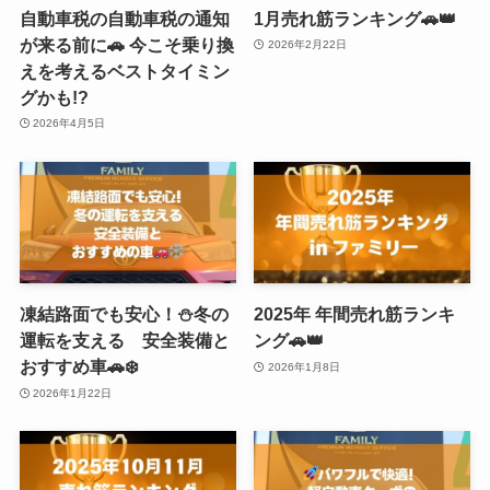
自動車税の自動車税の通知
1月売れ筋ランキング🚗👑
が来る前に🚗 今こそ乗り換
2026年2月22日
えを考えるベストタイミン
グかも!?
2026年4月5日
凍結路面でも安心！⛄冬の
2025年 年間売れ筋ランキ
運転を支える 安全装備と
ング🚗👑
おすすめ車🚗❄️
2026年1月8日
2026年1月22日