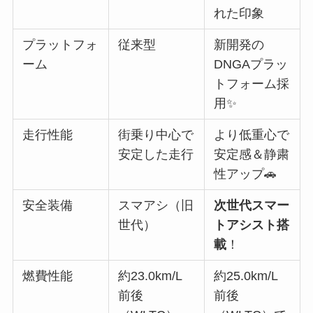
れた印象
プラットフォ
従来型
新開発の
ーム
DNGAプラッ
トフォーム採
用✨
走行性能
街乗り中心で
より低重心で
安定した走行
安定感＆静粛
性アップ🚗
安全装備
スマアシ（旧
次世代スマー
世代）
トアシスト搭
載
！
燃費性能
約23.0km/L
約25.0km/L
前後
前後