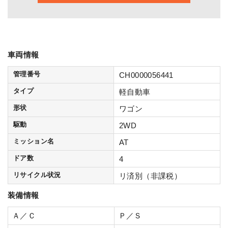
車両情報
管理番号
CH0000056441
タイプ
軽自動車
形状
ワゴン
駆動
2WD
ミッション名
AT
ドア数
4
リサイクル状況
リ済別（非課税）
装備情報
Ａ／Ｃ
Ｐ／Ｓ