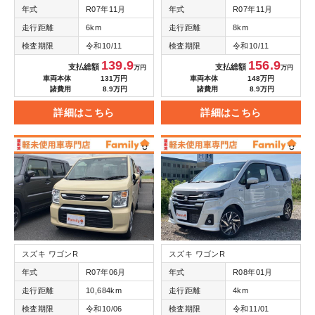
年式
R07年11月
年式
R07年11月
走行距離
6km
走行距離
8km
検査期限
令和10/11
検査期限
令和10/11
139.9
156.9
支払総額
支払総額
万円
万円
車両本体
131万円
車両本体
148万円
諸費用
8.9万円
諸費用
8.9万円
詳細はこちら
詳細はこちら
スズキ ワゴンR
スズキ ワゴンR
年式
R07年06月
年式
R08年01月
走行距離
10,684km
走行距離
4km
検査期限
令和10/06
検査期限
令和11/01