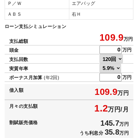
Ｐ／Ｗ
エアバッグ
ＡＢＳ
右Ｈ
ローン支払シミュレーション
109.9
万円
支払総額
万円
頭金
支払回数
実質年率
万円
ボーナス月加算
(年2回)
109.9
借入額
万円
1.2
月々の支払額
万円/月
145.7
割賦販売価格
万円
35.8
うち利息分
万円