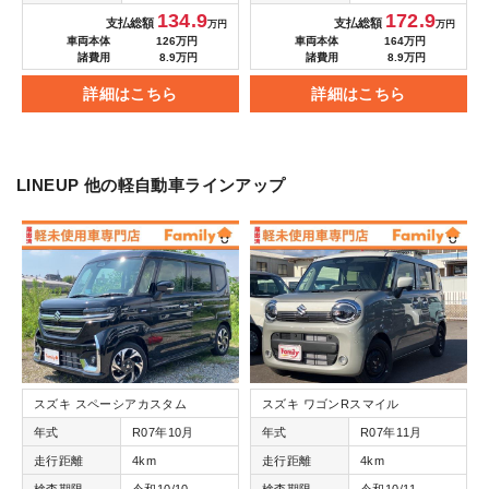
134.9
172.9
支払総額
支払総額
万円
万円
車両本体
126万円
車両本体
164万円
諸費用
8.9万円
諸費用
8.9万円
詳細はこちら
詳細はこちら
LINEUP
他の軽自動車ラインアップ
スズキ スペーシアカスタム
スズキ ワゴンRスマイル
年式
R07年10月
年式
R07年11月
走行距離
4km
走行距離
4km
検査期限
令和10/10
検査期限
令和10/11