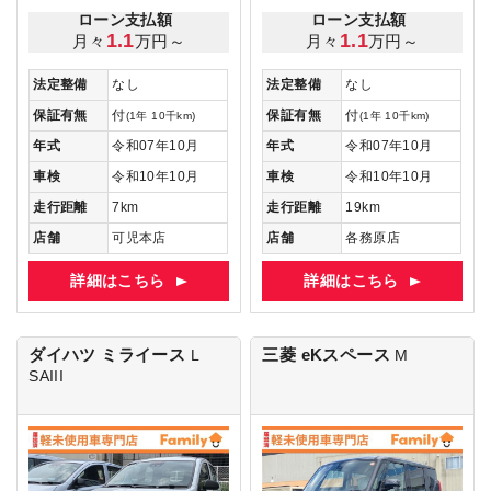
ローン支払額
ローン支払額
1.1
1.1
月々
万円～
月々
万円～
法定整備
なし
法定整備
なし
保証有無
付
保証有無
付
(1年 10千km)
(1年 10千km)
年式
令和07年10月
年式
令和07年10月
車検
令和10年10月
車検
令和10年10月
走行距離
7km
走行距離
19km
店舗
可児本店
店舗
各務原店
詳細はこちら
詳細はこちら
ダイハツ ミライース
三菱 eKスペース
L
M
SAIII