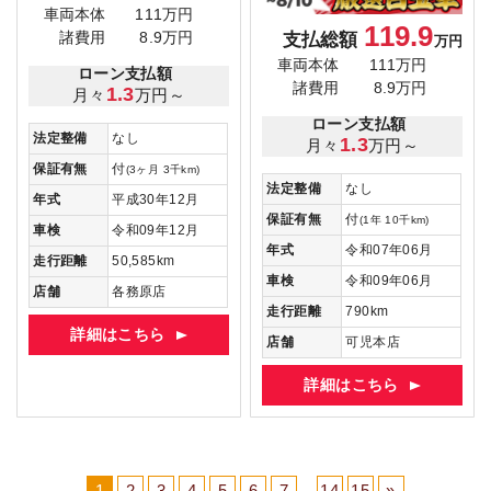
車両本体
111万円
119.9
支払総額
諸費用
8.9万円
万円
車両本体
111万円
ローン支払額
諸費用
8.9万円
1.3
月々
万円～
ローン支払額
法定整備
なし
1.3
月々
万円～
保証有無
付
(3ヶ月 3千km)
法定整備
なし
年式
平成30年12月
保証有無
付
(1年 10千km)
車検
令和09年12月
年式
令和07年06月
走行距離
50,585km
車検
令和09年06月
店舗
各務原店
走行距離
790km
詳細はこちら
店舗
可児本店
詳細はこちら
1
2
3
4
5
6
7
...
14
15
»