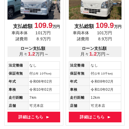
109.9
109.9
支払総額
支払総額
万円
万円
車両本体
101万円
車両本体
101万円
諸費用
8.9万円
諸費用
8.9万円
ローン支払額
ローン支払額
1.2
1.2
月々
万円～
月々
万円～
法定整備
なし
法定整備
なし
保証有無
付
保証有無
付
(1年 10千km)
(1年 10千km)
年式
令和08年02月
年式
令和08年02月
車検
令和10年02月
車検
令和10年02月
走行距離
7km
走行距離
12km
店舗
可児本店
店舗
可児本店
詳細はこちら
詳細はこちら