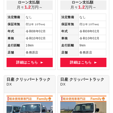
ローン支払額
ローン支払額
1.2
1.2
月々
万円～
月々
万円～
法定整備
なし
法定整備
なし
保証有無
付
保証有無
付
(1年 10千km)
(1年 10千km)
年式
令和08年02月
年式
令和08年02月
車検
令和10年02月
車検
令和10年02月
走行距離
16km
走行距離
9km
店舗
各務原店
店舗
各務原店
詳細はこちら
詳細はこちら
日産 クリッパートラック
日産 クリッパートラック
DX
DX