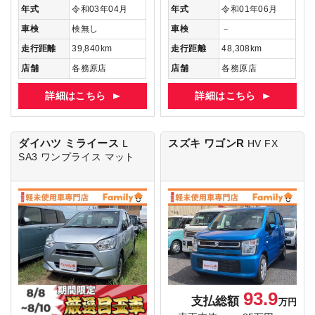
年式
令和03年04月
年式
令和01年06月
車検
検無し
車検
－
走行距離
39,840km
走行距離
48,308km
店舗
各務原店
店舗
各務原店
詳細はこちら
詳細はこちら
ダイハツ ミライース
スズキ ワゴンR
L
HV FX
SA3
ワンプライス マット
93.9
支払総額
万円