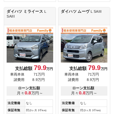
ダイハツ ミライース
ダイハツ ムーヴ
L
L SAIII
SAIII
79.9
79.9
支払総額
支払総額
万円
万円
車両本体
71万円
車両本体
71万円
諸費用
8.9万円
諸費用
8.9万円
ローン支払額
ローン支払額
0.8
0.8
月々
万円～
月々
万円～
法定整備
なし
法定整備
なし
保証有無
付
保証有無
付
(3ヶ月 3千km)
(3ヶ月 3千km)