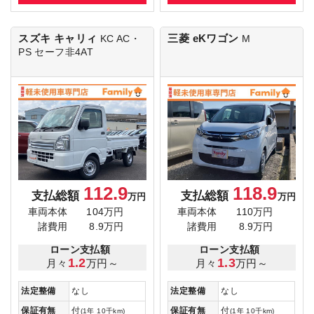
スズキ キャリィ
三菱 eKワゴン
KC AC・
M
PS セーフ非4AT
112.9
118.9
支払総額
支払総額
万円
万円
車両本体
104万円
車両本体
110万円
諸費用
8.9万円
諸費用
8.9万円
ローン支払額
ローン支払額
1.2
1.3
月々
万円～
月々
万円～
法定整備
なし
法定整備
なし
保証有無
付
保証有無
付
(1年 10千km)
(1年 10千km)