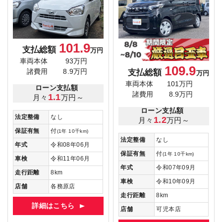
101.9
支払総額
万円
車両本体
93万円
109.9
支払総額
諸費用
8.9万円
万円
車両本体
101万円
ローン支払額
諸費用
8.9万円
1.1
月々
万円～
ローン支払額
法定整備
なし
1.2
月々
万円～
保証有無
付
(1年 10千km)
法定整備
なし
年式
令和08年06月
保証有無
付
(1年 10千km)
車検
令和11年06月
年式
令和07年09月
走行距離
8km
車検
令和10年09月
店舗
各務原店
走行距離
8km
詳細はこちら
店舗
可児本店