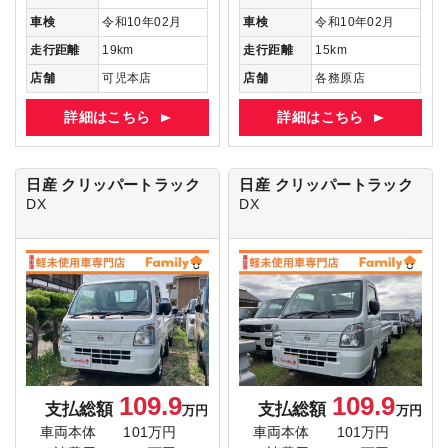
車検
令和10年02月
車検
令和10年02月
走行距離
19km
走行距離
15km
店舗
可児本店
店舗
各務原店
詳細はこちら
詳細はこちら
日産 クリッパートラック
日産 クリッパートラック
DX
DX
109.9
109.9
支払総額
支払総額
万円
万円
車両本体
101万円
車両本体
101万円