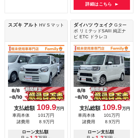
詳細はこちら
スズキ アルト
ダイハツ ウェイク
HV S
マット
Gター
ボ リミテッドSAIII
純正ナ
ビ ETC ドラレコ
109.9
109.9
支払総額
支払総額
万円
万円
車両本体
101万円
車両本体
101万円
諸費用
8.9万円
諸費用
8.9万円
ローン支払額
ローン支払額
1.2
1.2
月々
万円～
月々
万円～