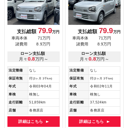
79.9
79.9
支払総額
支払総額
万円
万円
車両本体
71万円
車両本体
71万円
諸費用
8.9万円
諸費用
8.9万円
ローン支払額
ローン支払額
0.8
0.8
月々
万円～
月々
万円～
法定整備
なし
法定整備
なし
保証有無
付
保証有無
付
(3ヶ月 3千km)
(3ヶ月 3千km)
年式
令和03年04月
年式
令和02年11月
車検
検無し
車検
検無し
走行距離
51,859km
走行距離
37,524km
店舗
各務原店
店舗
各務原店
詳細はこちら
詳細はこちら