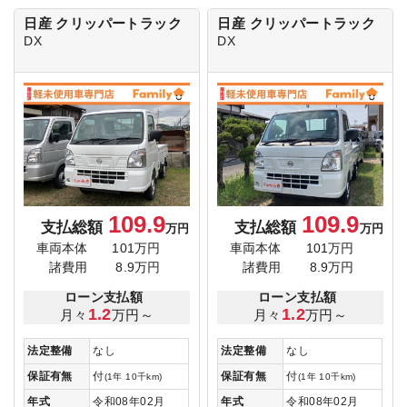
日産 クリッパートラック
日産 クリッパートラック
DX
DX
109.9
109.9
支払総額
支払総額
万円
万円
車両本体
101万円
車両本体
101万円
諸費用
8.9万円
諸費用
8.9万円
ローン支払額
ローン支払額
1.2
1.2
月々
万円～
月々
万円～
法定整備
なし
法定整備
なし
保証有無
付
保証有無
付
(1年 10千km)
(1年 10千km)
年式
令和08年02月
年式
令和08年02月