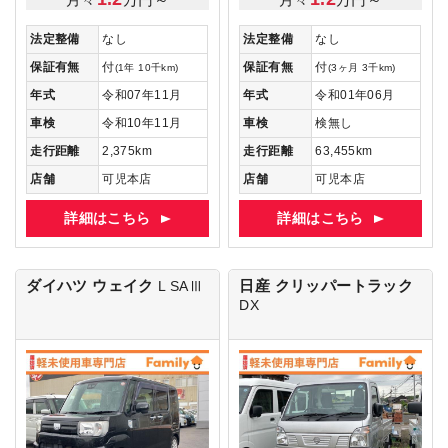
法定整備
なし
法定整備
なし
保証有無
付
保証有無
付
(1年 10千km)
(3ヶ月 3千km)
年式
令和07年11月
年式
令和01年06月
車検
令和10年11月
車検
検無し
走行距離
2,375km
走行距離
63,455km
店舗
可児本店
店舗
可児本店
詳細はこちら
詳細はこちら
ダイハツ ウェイク
日産 クリッパートラック
L SAⅢ
DX