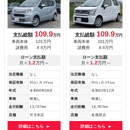
109.9
109.9
支払総額
支払総額
万円
万円
車両本体
101万円
車両本体
101万円
諸費用
8.9万円
諸費用
8.9万円
ローン支払額
ローン支払額
1.2
1.2
月々
万円～
月々
万円～
法定整備
なし
法定整備
なし
保証有無
付
保証有無
付
(3ヶ月 3千km)
(3ヶ月 3千km)
年式
令和04年08月
年式
令和02年12月
車検
検無し
車検
検無し
走行距離
13,747km
走行距離
18,787km
店舗
可児本店
店舗
各務原店
詳細はこちら
詳細はこちら