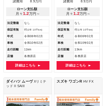
諸費用
8.9万円
諸費用
8.9万円
ローン支払額
ローン支払額
1.2
1.2
月々
万円～
月々
万円～
法定整備
なし
法定整備
なし
保証有無
付
保証有無
付
(1年 10千km)
(1年 10千km)
年式
令和08年02月
年式
令和08年02月
車検
令和10年02月
車検
令和10年02月
走行距離
11km
走行距離
13km
店舗
各務原店
店舗
各務原店
詳細はこちら
詳細はこちら
ダイハツ ムーヴ
スズキ ワゴンR
Xリミテ
HV FX
ッド II SAIII