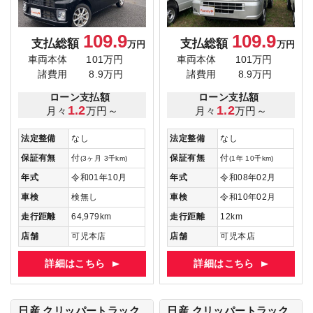
109.9
109.9
支払総額
支払総額
万円
万円
車両本体
101万円
車両本体
101万円
諸費用
8.9万円
諸費用
8.9万円
ローン支払額
ローン支払額
1.2
1.2
月々
万円～
月々
万円～
法定整備
なし
法定整備
なし
保証有無
付
保証有無
付
(3ヶ月 3千km)
(1年 10千km)
年式
令和01年10月
年式
令和08年02月
車検
検無し
車検
令和10年02月
走行距離
64,979km
走行距離
12km
店舗
可児本店
店舗
可児本店
詳細はこちら
詳細はこちら
日産 クリッパートラック
日産 クリッパートラック