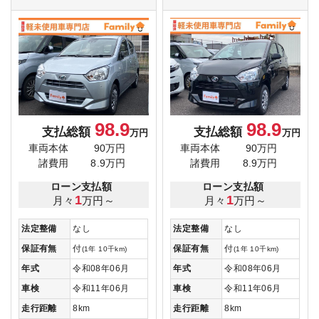
98.9
98.9
支払総額
支払総額
万円
万円
車両本体
90万円
車両本体
90万円
諸費用
8.9万円
諸費用
8.9万円
ローン支払額
ローン支払額
1
1
月々
万円～
月々
万円～
法定整備
なし
法定整備
なし
保証有無
付
保証有無
付
(1年 10千km)
(1年 10千km)
年式
令和08年06月
年式
令和08年06月
車検
令和11年06月
車検
令和11年06月
走行距離
8km
走行距離
8km