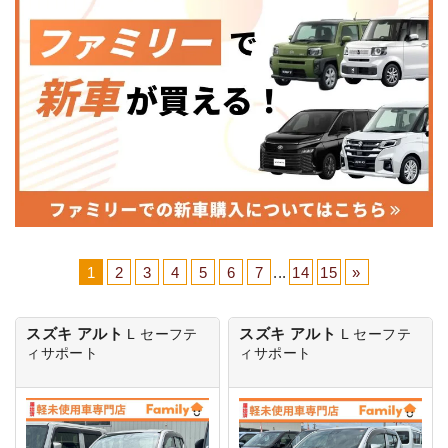
1
2
3
4
5
6
7
...
14
15
»
スズキ アルト
スズキ アルト
L
セーフテ
L
セーフテ
ィサポート
ィサポート