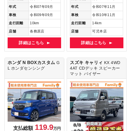
年式
令和07年09月
年式
令和07年11月
車検
令和09年09月
車検
令和10年11月
走行距離
10km
走行距離
14km
店舗
各務原店
店舗
可児本店
詳細はこちら
詳細はこちら
ホンダ N BOXカスタム
スズキ キャリィ
G
KX 4WD
L ホンダセンシング
4AT
CDデッキ スピーカー
マット バイザー
119.9
支払総額
万円