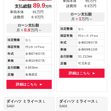
車両本体
85万円
89.9
支払総額
諸費用
8.9万円
万円
車両本体
81万円
ローン支払額
諸費用
8.9万円
1
月々
万円～
ローン支払額
法定整備
なし
0.9
月々
万円～
保証有無
付
(3ヶ月 3千km)
法定整備
なし
年式
令和02年07月
保証有無
付
(1年 10千km)
車検
令和09年10月
年式
令和07年07月
走行距離
31,212km
車検
令和10年07月
店舗
可児本店
走行距離
4,655km
詳細はこちら
店舗
各務原店
詳細はこちら
ダイハツ ミライース
ダイハツ ミライース
L
L
SAIII
SAIII