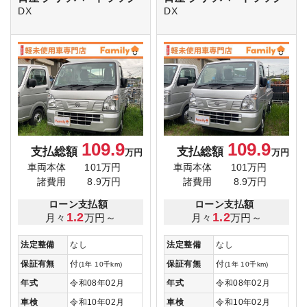
DX
DX
109.9
109.9
支払総額
支払総額
万円
万円
車両本体
101万円
車両本体
101万円
諸費用
8.9万円
諸費用
8.9万円
ローン支払額
ローン支払額
1.2
1.2
月々
万円～
月々
万円～
法定整備
なし
法定整備
なし
保証有無
付
保証有無
付
(1年 10千km)
(1年 10千km)
年式
令和08年02月
年式
令和08年02月
車検
令和10年02月
車検
令和10年02月