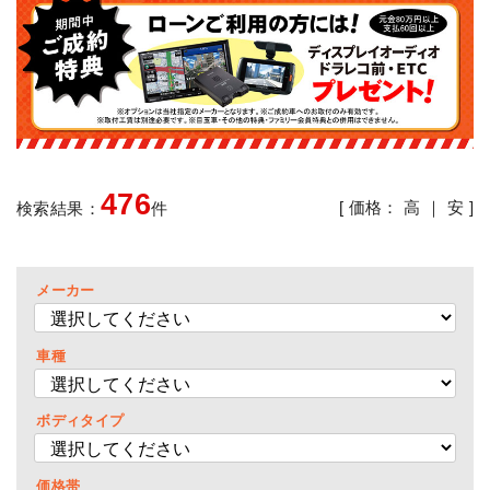
476
[ 価格：
高
｜
安
]
検索結果：
件
メーカー
車種
ボディタイプ
価格帯