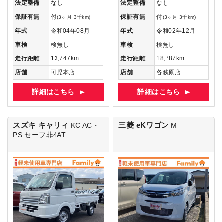
法定整備
なし
法定整備
なし
保証有無
付
保証有無
付
(3ヶ月 3千km)
(3ヶ月 3千km)
年式
令和04年08月
年式
令和02年12月
車検
検無し
車検
検無し
走行距離
13,747km
走行距離
18,787km
店舗
可児本店
店舗
各務原店
詳細はこちら
詳細はこちら
スズキ キャリィ
三菱 eKワゴン
KC AC・
M
PS セーフ非4AT