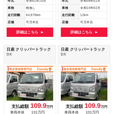
年式
令和01年10月
年式
令和08年02月
車検
検無し
車検
令和10年02月
走行距離
64,979km
走行距離
12km
店舗
可児本店
店舗
可児本店
詳細はこちら
詳細はこちら
日産 クリッパートラック
日産 クリッパートラック
DX
DX
109.9
109.9
支払総額
支払総額
万円
万円
車両本体
101万円
車両本体
101万円