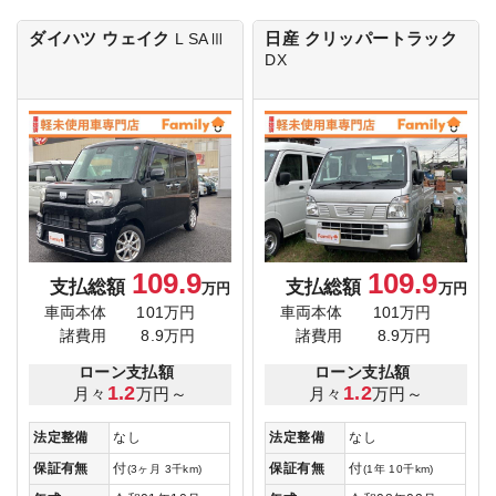
ダイハツ ウェイク
日産 クリッパートラック
L SAⅢ
DX
109.9
109.9
支払総額
支払総額
万円
万円
車両本体
101万円
車両本体
101万円
諸費用
8.9万円
諸費用
8.9万円
ローン支払額
ローン支払額
1.2
1.2
月々
万円～
月々
万円～
法定整備
なし
法定整備
なし
保証有無
付
保証有無
付
(3ヶ月 3千km)
(1年 10千km)