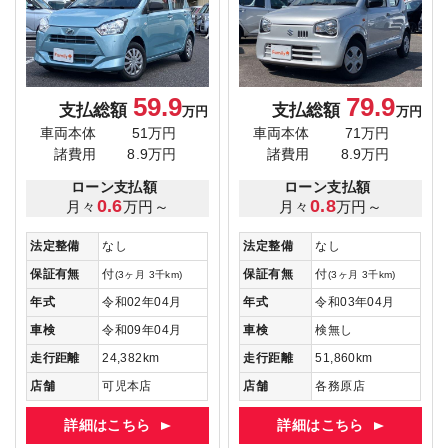
59.9
79.9
支払総額
支払総額
万円
万円
車両本体
51万円
車両本体
71万円
諸費用
8.9万円
諸費用
8.9万円
ローン支払額
ローン支払額
0.6
0.8
月々
万円～
月々
万円～
法定整備
なし
法定整備
なし
保証有無
付
保証有無
付
(3ヶ月 3千km)
(3ヶ月 3千km)
年式
令和02年04月
年式
令和03年04月
車検
令和09年04月
車検
検無し
走行距離
24,382km
走行距離
51,860km
店舗
可児本店
店舗
各務原店
詳細はこちら
詳細はこちら