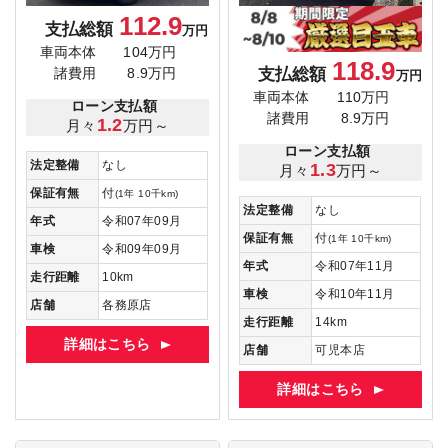
112.9
支払総額
万円
車両本体
104万円
118.9
支払総額
諸費用
8.9万円
万円
車両本体
110万円
ローン支払額
諸費用
8.9万円
1.2
月々
万円～
ローン支払額
法定整備
なし
1.3
月々
万円～
保証有無
付
(1年 10千km)
法定整備
なし
年式
令和07年09月
保証有無
付
(1年 10千km)
車検
令和09年09月
年式
令和07年11月
走行距離
10km
車検
令和10年11月
店舗
各務原店
走行距離
14km
詳細はこちら
店舗
可児本店
詳細はこちら