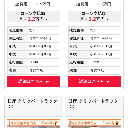
諸費用
8.9万円
諸費用
8.9万円
ローン支払額
ローン支払額
1.2
1.2
月々
万円～
月々
万円～
法定整備
なし
法定整備
なし
保証有無
付
保証有無
付
(1年 10千km)
(1年 10千km)
年式
令和08年02月
年式
令和08年02月
車検
令和10年02月
車検
令和10年02月
走行距離
10km
走行距離
12km
店舗
可児本店
店舗
可児本店
詳細はこちら
詳細はこちら
日産 クリッパートラック
日産 クリッパートラック
DX
DX