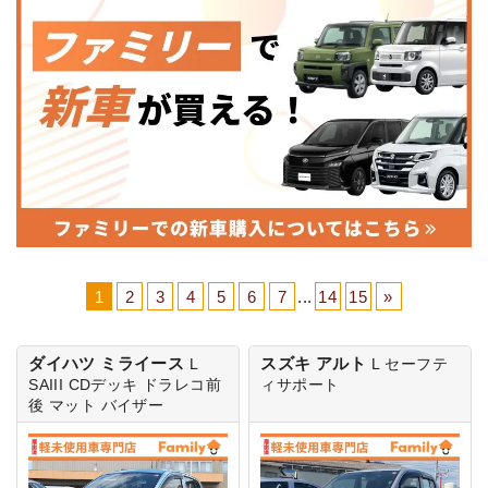
1
2
3
4
5
6
7
...
14
15
»
ダイハツ ミライース
スズキ アルト
L
L
セーフテ
SAIII
CDデッキ ドラレコ前
ィサポート
後 マット バイザー