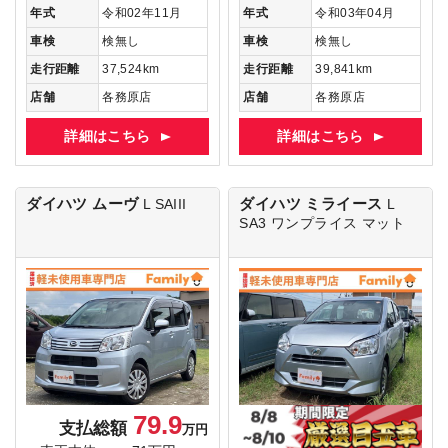
年式
令和02年11月
年式
令和03年04月
車検
検無し
車検
検無し
走行距離
37,524km
走行距離
39,841km
店舗
各務原店
店舗
各務原店
詳細はこちら
詳細はこちら
ダイハツ ムーヴ
ダイハツ ミライース
L SAIII
L
SA3
ワンプライス マット
79.9
支払総額
万円