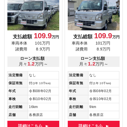
109.9
109.9
支払総額
支払総額
万円
万円
車両本体
101万円
車両本体
101万円
諸費用
8.9万円
諸費用
8.9万円
ローン支払額
ローン支払額
1.2
1.2
月々
万円～
月々
万円～
法定整備
なし
法定整備
なし
保証有無
付
保証有無
付
(1年 10千km)
(1年 10千km)
年式
令和08年02月
年式
令和08年02月
車検
令和10年02月
車検
令和10年02月
走行距離
16km
走行距離
9km
店舗
各務原店
店舗
各務原店
詳細はこちら
詳細はこちら