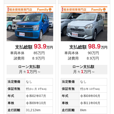
93.9
98.9
支払総額
支払総額
万円
万円
車両本体
85万円
車両本体
90万円
諸費用
8.9万円
諸費用
8.9万円
ローン支払額
ローン支払額
1
1
月々
万円～
月々
万円～
法定整備
なし
法定整備
なし
保証有無
付
保証有無
付
(3ヶ月 3千km)
(1年 10千km)
年式
令和02年07月
年式
令和08年06月
車検
令和09年10月
車検
令和11年06月
走行距離
31,212km
走行距離
8km