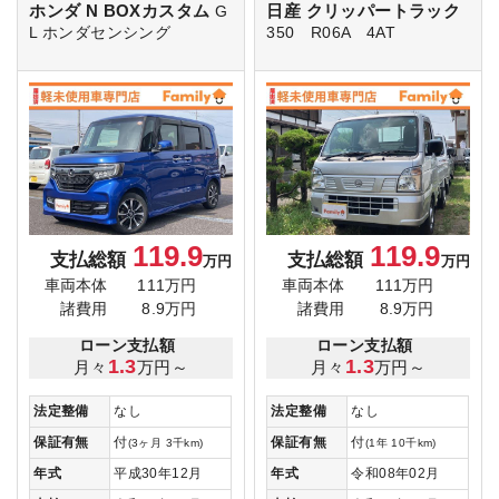
ホンダ N BOXカスタム
日産 クリッパートラック
G
L ホンダセンシング
350 R06A 4AT
119.9
119.9
支払総額
支払総額
万円
万円
車両本体
111万円
車両本体
111万円
諸費用
8.9万円
諸費用
8.9万円
ローン支払額
ローン支払額
1.3
1.3
月々
万円～
月々
万円～
法定整備
なし
法定整備
なし
保証有無
付
保証有無
付
(3ヶ月 3千km)
(1年 10千km)
年式
平成30年12月
年式
令和08年02月