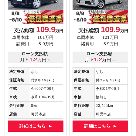
109.9
109.9
支払総額
支払総額
万円
万円
車両本体
101万円
車両本体
101万円
諸費用
8.9万円
諸費用
8.9万円
ローン支払額
ローン支払額
1.2
1.2
月々
万円～
月々
万円～
法定整備
なし
法定整備
なし
保証有無
付
保証有無
付
(1年 10千km)
(3ヶ月 3千km)
年式
令和07年09月
年式
令和01年06月
車検
令和10年09月
車検
検無し
走行距離
8km
走行距離
63,455km
店舗
可児本店
店舗
可児本店
詳細はこちら
詳細はこちら