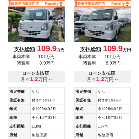
109.9
109.9
支払総額
支払総額
万円
万円
車両本体
101万円
車両本体
101万円
諸費用
8.9万円
諸費用
8.9万円
ローン支払額
ローン支払額
1.2
1.2
月々
万円～
月々
万円～
法定整備
なし
法定整備
なし
保証有無
付
保証有無
付
(1年 10千km)
(1年 10千km)
年式
令和08年02月
年式
令和08年02月
車検
令和10年02月
車検
令和10年02月
走行距離
11km
走行距離
13km
店舗
各務原店
店舗
各務原店