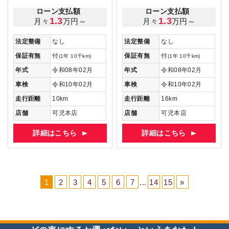
ローン支払額
ローン支払額
1.3
1.3
月々
万円～
月々
万円～
法定整備
なし
法定整備
なし
保証有無
付
保証有無
付
(1年 10千km)
(1年 10千km)
年式
令和08年02月
年式
令和08年02月
車検
令和10年02月
車検
令和10年02月
走行距離
10km
走行距離
16km
店舗
可児本店
店舗
可児本店
詳細はこちら
詳細はこちら
1
2
3
4
5
6
7
...
14
15
»