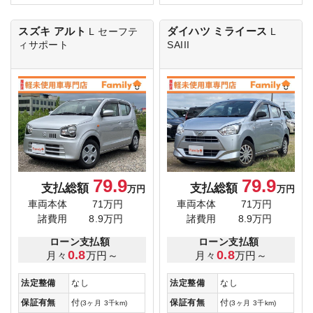
スズキ アルト
ダイハツ ミライース
L
セーフテ
L
ィサポート
SAIII
79.9
79.9
支払総額
支払総額
万円
万円
車両本体
71万円
車両本体
71万円
諸費用
8.9万円
諸費用
8.9万円
ローン支払額
ローン支払額
0.8
0.8
月々
万円～
月々
万円～
法定整備
なし
法定整備
なし
保証有無
付
保証有無
付
(3ヶ月 3千km)
(3ヶ月 3千km)