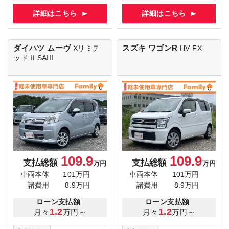
詳細はこちら
詳細はこちら
ダイハツ ムーヴ
スズキ ワゴンR
Xリミテ
HV FX
ッド II SAIII
109.9
109.9
支払総額
支払総額
万円
万円
車両本体
101万円
車両本体
101万円
諸費用
8.9万円
諸費用
8.9万円
ローン支払額
ローン支払額
1.2
1.2
月々
万円～
月々
万円～