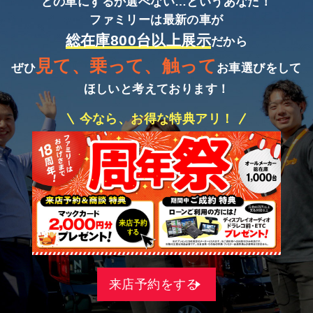
どの車にするか選べない…というあなた！
ファミリーは最新の車が
総在庫800台以上展示
だから
見て、乗って、触って
ぜひ
お車選びをして
ほしいと考えております！
今なら、お得な特典アリ！
来店予約をする