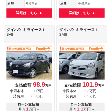
店舗
可児本店
店舗
各務原店
詳細はこちら
詳細はこちら
ダイハツ ミライース
ダイハツ ミライース
L
L
SAIII
SAIII
98.9
101.9
支払総額
支払総額
万円
万円
車両本体
90万円
車両本体
93万円
諸費用
8.9万円
諸費用
8.9万円
ローン支払額
ローン支払額
1
1.1
月々
万円～
月々
万円～