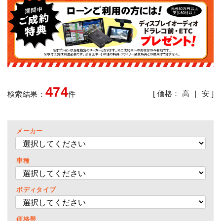
474
[ 価格：
高
｜
安
]
検索結果：
件
メーカー
車種
ボディタイプ
価格帯