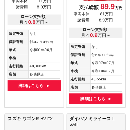
車両本体
71万円
89.9
支払総額
諸費用
8.9万円
万円
車両本体
81万円
ローン支払額
諸費用
8.9万円
0.8
月々
万円～
ローン支払額
法定整備
なし
0.9
月々
万円～
保証有無
付
(3ヶ月 3千km)
法定整備
なし
年式
令和01年06月
保証有無
付
(1年 10千km)
車検
－
年式
令和07年07月
走行距離
48,308km
車検
令和10年07月
店舗
各務原店
走行距離
4,655km
詳細はこちら
店舗
各務原店
詳細はこちら
スズキ ワゴンR
ダイハツ ミライース
HV FX
L
SAIII