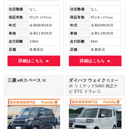
法定整備
なし
法定整備
なし
保証有無
付
保証有無
付
(1年 10千km)
(1年 10千km)
年式
令和08年06月
年式
令和08年06月
車検
令和11年06月
車検
令和11年06月
走行距離
10km
走行距離
8km
店舗
各務原店
店舗
各務原店
詳細はこちら
詳細はこちら
三菱 eKスペース
ダイハツ ウェイク
M
Gター
ボ リミテッドSAIII
純正ナ
ビ ETC ドラレコ