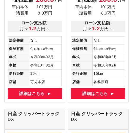
万円
万円
車両本体
101万円
車両本体
101万円
諸費用
8.9万円
諸費用
8.9万円
ローン支払額
ローン支払額
1.2
1.2
月々
万円～
月々
万円～
法定整備
なし
法定整備
なし
保証有無
付
保証有無
付
(1年 10千km)
(1年 10千km)
年式
令和08年02月
年式
令和08年02月
車検
令和10年02月
車検
令和10年02月
走行距離
19km
走行距離
15km
店舗
可児本店
店舗
各務原店
詳細はこちら
詳細はこちら
日産 クリッパートラック
日産 クリッパートラック
DX
DX