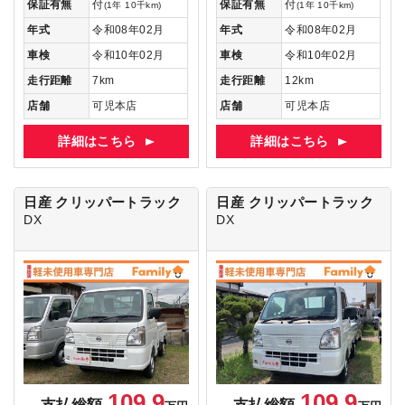
保証有無
付
保証有無
付
(1年 10千km)
(1年 10千km)
年式
令和08年02月
年式
令和08年02月
車検
令和10年02月
車検
令和10年02月
走行距離
7km
走行距離
12km
店舗
可児本店
店舗
可児本店
詳細はこちら
詳細はこちら
日産 クリッパートラック
日産 クリッパートラック
DX
DX
109.9
109.9
支払総額
支払総額