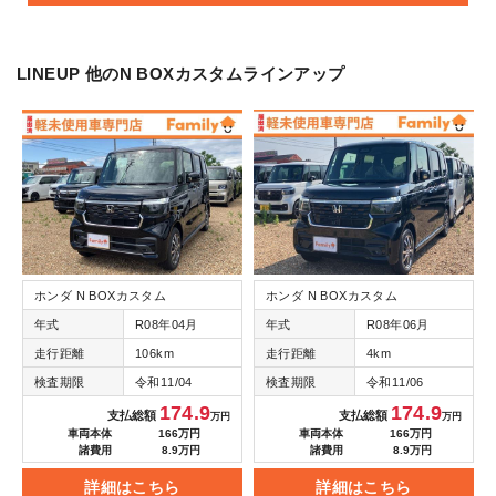
LINEUP
他のN BOXカスタムラインアップ
ホンダ N BOXカスタム
ホンダ N BOXカスタム
年式
R08年04月
年式
R08年06月
走行距離
106km
走行距離
4km
検査期限
令和11/04
検査期限
令和11/06
174.9
174.9
支払総額
支払総額
万円
万円
車両本体
166万円
車両本体
166万円
諸費用
8.9万円
諸費用
8.9万円
詳細はこちら
詳細はこちら