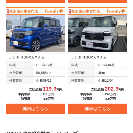
ホンダ N BOXカスタム
ホンダ N BOXカスタム
年式
H30年12月
年式
R08年04月
走行距離
50,585km
走行距離
3km
検査期限
令和09/12
検査期限
令和11/04
119.9
202.9
支払総額
支払総額
万円
万円
車両本体
111万円
車両本体
194万円
諸費用
8.9万円
諸費用
8.9万円
詳細はこちら
詳細はこちら