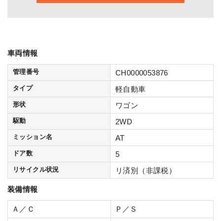
車両情報
管理番号
CH0000053876
タイプ
軽自動車
形状
ワゴン
駆動
2WD
ミッション名
AT
ドア数
5
リサイクル状況
リ済別（非課税）
装備情報
Ａ／Ｃ
Ｐ／Ｓ