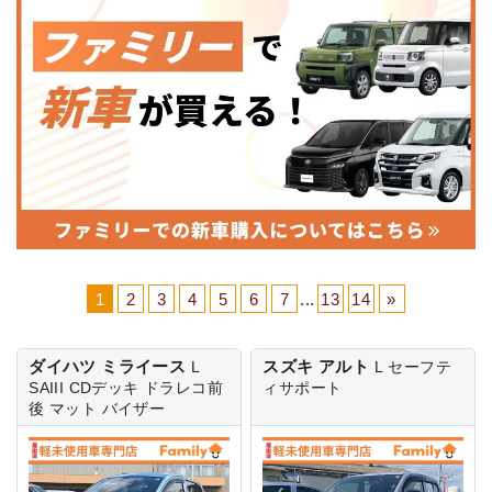
1
2
3
4
5
6
7
...
13
14
»
ダイハツ ミライース
スズキ アルト
L
L
セーフテ
SAIII
CDデッキ ドラレコ前
ィサポート
後 マット バイザー