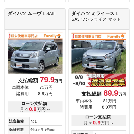
ダイハツ ムーヴ
ダイハツ ミライース
L SAIII
L
SA3
ワンプライス マット
79.9
支払総額
万円
車両本体
71万円
89.9
支払総額
諸費用
8.9万円
万円
車両本体
81万円
ローン支払額
諸費用
8.9万円
0.8
月々
万円～
ローン支払額
法定整備
なし
0.9
月々
万円～
保証有無
付
(3ヶ月 3千km)