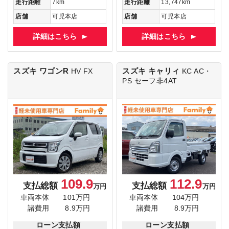
走行距離
7km
走行距離
13,747km
店舗
可児本店
店舗
可児本店
詳細はこちら
詳細はこちら
スズキ ワゴンR
スズキ キャリィ
HV FX
KC AC・
PS セーフ非4AT
109.9
112.9
支払総額
支払総額
万円
万円
車両本体
101万円
車両本体
104万円
諸費用
8.9万円
諸費用
8.9万円
ローン支払額
ローン支払額