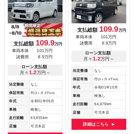
109.9
支払総額
万円
車両本体
101万円
109.9
支払総額
諸費用
8.9万円
万円
車両本体
101万円
ローン支払額
諸費用
8.9万円
1.2
月々
万円～
ローン支払額
法定整備
なし
1.2
月々
万円～
保証有無
付
(3ヶ月 3千km)
法定整備
なし
年式
令和01年10月
保証有無
付
(3ヶ月 3千km)
車検
検無し
年式
令和01年06月
走行距離
64,979km
車検
検無し
店舗
可児本店
走行距離
63,455km
詳細はこちら
店舗
可児本店