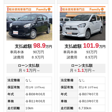
98.9
101.9
支払総額
支払総額
万円
万円
車両本体
90万円
車両本体
93万円
諸費用
8.9万円
諸費用
8.9万円
ローン支払額
ローン支払額
1
1.1
月々
万円～
月々
万円～
法定整備
なし
法定整備
なし
保証有無
付
保証有無
付
(1年 10千km)
(1年 10千km)
年式
令和08年06月
年式
令和07年07月
車検
令和11年06月
車検
令和10年07月
走行距離
10km
走行距離
6,730km