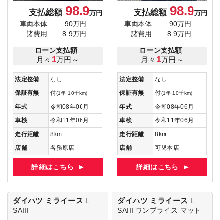
98.9
98.9
支払総額
支払総額
万円
万円
車両本体
90万円
車両本体
90万円
諸費用
8.9万円
諸費用
8.9万円
ローン支払額
ローン支払額
1
1
月々
万円～
月々
万円～
法定整備
なし
法定整備
なし
保証有無
付
保証有無
付
(1年 10千km)
(1年 10千km)
年式
令和08年06月
年式
令和08年06月
車検
令和11年06月
車検
令和11年06月
走行距離
8km
走行距離
8km
店舗
各務原店
店舗
可児本店
詳細はこちら
詳細はこちら
ダイハツ ミライース
ダイハツ ミライース
L
L
SAIII
SAIII
ワンプライス マット