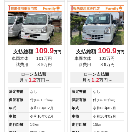
109.9
109.9
支払総額
支払総額
万円
万円
車両本体
101万円
車両本体
101万円
諸費用
8.9万円
諸費用
8.9万円
ローン支払額
ローン支払額
1.2
1.2
月々
万円～
月々
万円～
法定整備
なし
法定整備
なし
保証有無
付
保証有無
付
(1年 10千km)
(1年 10千km)
年式
令和08年02月
年式
令和08年02月
車検
令和10年02月
車検
令和10年02月
走行距離
19km
走行距離
15km