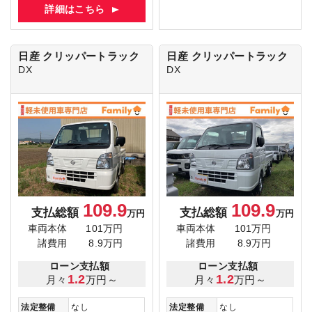
詳細はこちら
日産 クリッパートラック
日産 クリッパートラック
DX
DX
109.9
109.9
支払総額
支払総額
万円
万円
車両本体
101万円
車両本体
101万円
諸費用
8.9万円
諸費用
8.9万円
ローン支払額
ローン支払額
1.2
1.2
月々
万円～
月々
万円～
法定整備
なし
法定整備
なし