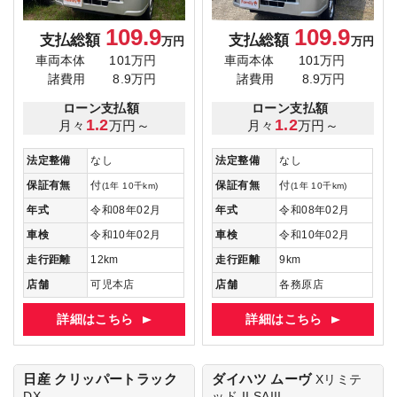
109.9
109.9
支払総額
支払総額
万円
万円
車両本体
101万円
車両本体
101万円
諸費用
8.9万円
諸費用
8.9万円
ローン支払額
ローン支払額
1.2
1.2
月々
万円～
月々
万円～
法定整備
なし
法定整備
なし
保証有無
付
保証有無
付
(1年 10千km)
(1年 10千km)
年式
令和08年02月
年式
令和08年02月
車検
令和10年02月
車検
令和10年02月
走行距離
12km
走行距離
9km
店舗
可児本店
店舗
各務原店
詳細はこちら
詳細はこちら
日産 クリッパートラック
ダイハツ ムーヴ
Xリミテ
DX
ッド II SAIII