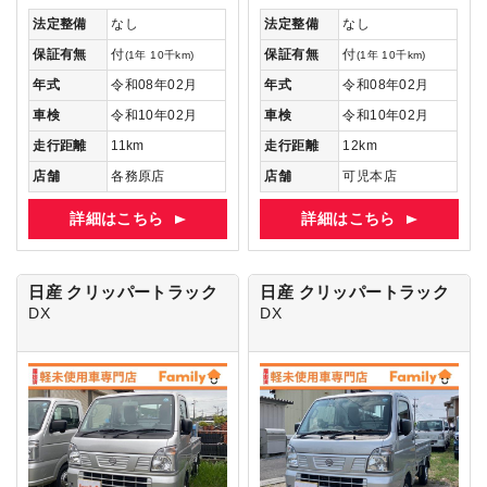
法定整備
なし
法定整備
なし
保証有無
付
保証有無
付
(1年 10千km)
(1年 10千km)
年式
令和08年02月
年式
令和08年02月
車検
令和10年02月
車検
令和10年02月
走行距離
11km
走行距離
12km
店舗
各務原店
店舗
可児本店
詳細はこちら
詳細はこちら
日産 クリッパートラック
日産 クリッパートラック
DX
DX