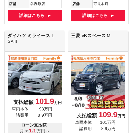
店舗
各務原店
店舗
可児本店
詳細はこちら
詳細はこちら
ダイハツ ミライース
三菱 eKスペース
L
M
SAIII
101.9
支払総額
万円
車両本体
93万円
109.9
支払総額
諸費用
8.9万円
万円
車両本体
101万円
ローン支払額
諸費用
8.9万円
1.1
月々
万円～