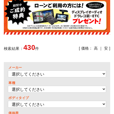
430
[ 価格：
高
｜
安
]
検索結果：
件
メーカー
車種
ボディタイプ
価格帯