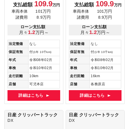
109.9
109.9
支払総額
支払総額
万円
万円
車両本体
101万円
車両本体
101万円
諸費用
8.9万円
諸費用
8.9万円
ローン支払額
ローン支払額
1.2
1.2
月々
万円～
月々
万円～
法定整備
なし
法定整備
なし
保証有無
付
保証有無
付
(1年 10千km)
(1年 10千km)
年式
令和08年02月
年式
令和08年02月
車検
令和10年02月
車検
令和10年02月
走行距離
10km
走行距離
16km
店舗
可児本店
店舗
各務原店
詳細はこちら
詳細はこちら
日産 クリッパートラック
日産 クリッパートラック
DX
DX