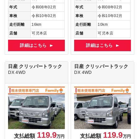
年式
令和08年02月
年式
令和08年02月
車検
令和10年02月
車検
令和10年02月
走行距離
16km
走行距離
10km
店舗
可児本店
店舗
可児本店
詳細はこちら
詳細はこちら
日産 クリッパートラック
日産 クリッパートラック
DX 4WD
DX 4WD
119.9
119.9
支払総額
支払総額
万円
万円