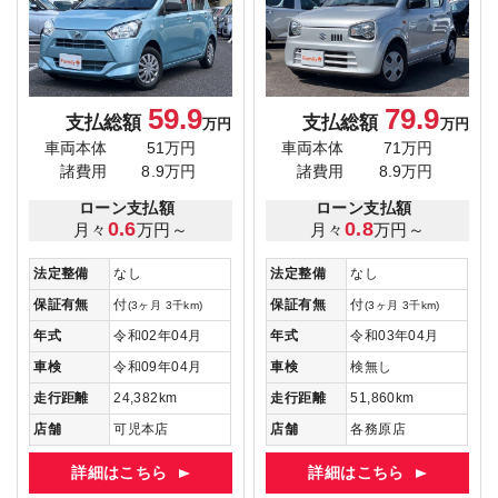
59.9
79.9
支払総額
支払総額
万円
万円
車両本体
51万円
車両本体
71万円
諸費用
8.9万円
諸費用
8.9万円
ローン支払額
ローン支払額
0.6
0.8
月々
万円～
月々
万円～
法定整備
なし
法定整備
なし
保証有無
付
保証有無
付
(3ヶ月 3千km)
(3ヶ月 3千km)
年式
令和02年04月
年式
令和03年04月
車検
令和09年04月
車検
検無し
走行距離
24,382km
走行距離
51,860km
店舗
可児本店
店舗
各務原店
詳細はこちら
詳細はこちら