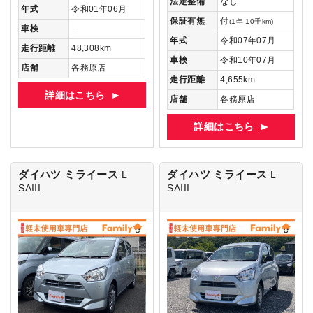
法定整備
なし
年式
令和01年06月
保証有無
付
(1年 10千km)
車検
－
年式
令和07年07月
走行距離
48,308km
車検
令和10年07月
店舗
各務原店
走行距離
4,655km
詳細はこちら
店舗
各務原店
詳細はこちら
ダイハツ ミライース
ダイハツ ミライース
L
L
SAIII
SAIII