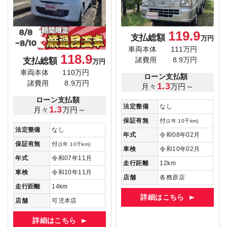
119.9
支払総額
万円
車両本体
111万円
118.9
支払総額
諸費用
8.9万円
万円
車両本体
110万円
ローン支払額
諸費用
8.9万円
1.3
月々
万円～
ローン支払額
法定整備
なし
1.3
月々
万円～
保証有無
付
(1年 10千km)
法定整備
なし
年式
令和08年02月
保証有無
付
(1年 10千km)
車検
令和10年02月
年式
令和07年11月
走行距離
12km
車検
令和10年11月
店舗
各務原店
走行距離
14km
詳細はこちら
店舗
可児本店
詳細はこちら