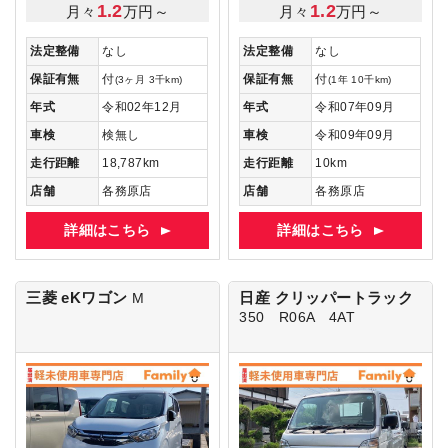
1.2
1.2
月々
万円～
月々
万円～
法定整備
なし
法定整備
なし
保証有無
付
保証有無
付
(3ヶ月 3千km)
(1年 10千km)
年式
令和02年12月
年式
令和07年09月
車検
検無し
車検
令和09年09月
走行距離
18,787km
走行距離
10km
店舗
各務原店
店舗
各務原店
詳細はこちら
詳細はこちら
三菱 eKワゴン
日産 クリッパートラック
M
350 R06A 4AT