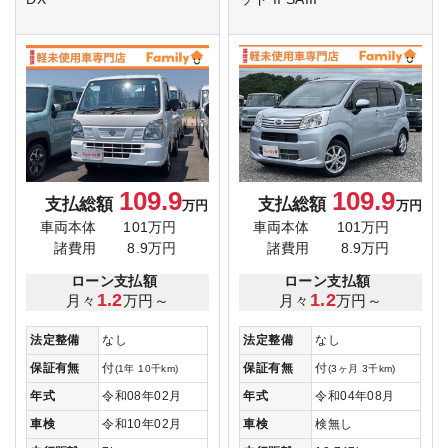
109.9
109.9
支払総額
支払総額
万円
万円
車両本体
101万円
車両本体
101万円
諸費用
8.9万円
諸費用
8.9万円
ローン支払額
ローン支払額
1.2
1.2
月々
万円～
月々
万円～
法定整備
なし
法定整備
なし
保証有無
付
保証有無
付
(1年 10千km)
(3ヶ月 3千km)
年式
令和08年02月
年式
令和04年08月
車検
令和10年02月
車検
検無し