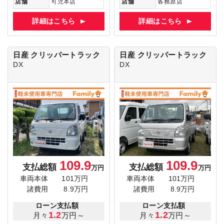
店舗
可児本店
店舗
各務原店
詳細はこちら
詳細はこちら
日産 クリッパートラック
日産 クリッパートラック
DX
DX
109.9
109.9
支払総額
支払総額
万円
万円
車両本体
101万円
車両本体
101万円
諸費用
8.9万円
諸費用
8.9万円
ローン支払額
ローン支払額
1.2
1.2
月々
万円～
月々
万円～