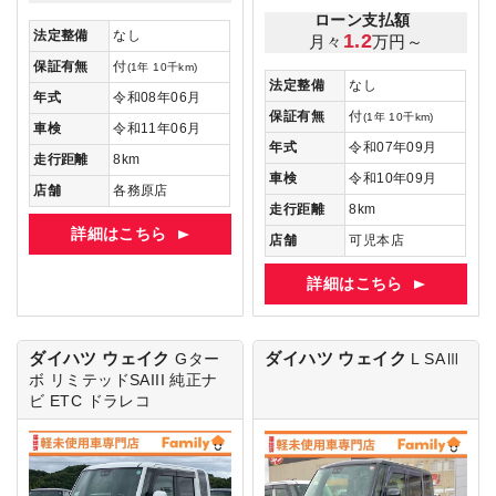
ローン支払額
法定整備
なし
1.2
月々
万円～
保証有無
付
(1年 10千km)
法定整備
なし
年式
令和08年06月
保証有無
付
(1年 10千km)
車検
令和11年06月
年式
令和07年09月
走行距離
8km
車検
令和10年09月
店舗
各務原店
走行距離
8km
詳細はこちら
店舗
可児本店
詳細はこちら
ダイハツ ウェイク
ダイハツ ウェイク
Gター
L SAⅢ
ボ リミテッドSAIII
純正ナ
ビ ETC ドラレコ