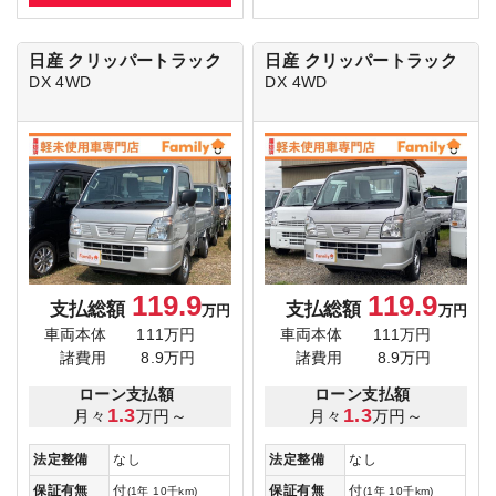
日産 クリッパートラック
日産 クリッパートラック
DX 4WD
DX 4WD
119.9
119.9
支払総額
支払総額
万円
万円
車両本体
111万円
車両本体
111万円
諸費用
8.9万円
諸費用
8.9万円
ローン支払額
ローン支払額
1.3
1.3
月々
万円～
月々
万円～
法定整備
なし
法定整備
なし
保証有無
付
保証有無
付
(1年 10千km)
(1年 10千km)