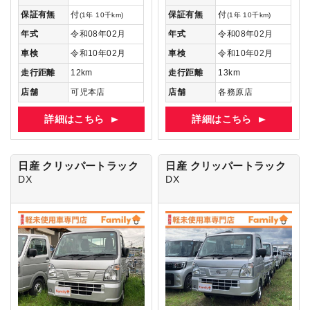
保証有無
付
保証有無
付
(1年 10千km)
(1年 10千km)
年式
令和08年02月
年式
令和08年02月
車検
令和10年02月
車検
令和10年02月
走行距離
12km
走行距離
13km
店舗
可児本店
店舗
各務原店
詳細はこちら
詳細はこちら
日産 クリッパートラック
日産 クリッパートラック
DX
DX