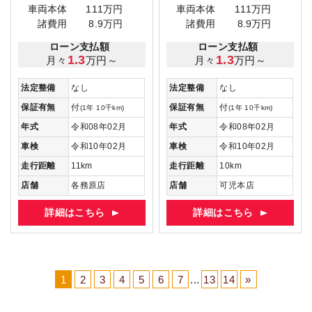
車両本体
111万円
車両本体
111万円
諸費用
8.9万円
諸費用
8.9万円
ローン支払額
ローン支払額
1.3
1.3
月々
万円～
月々
万円～
法定整備
なし
法定整備
なし
保証有無
付
保証有無
付
(1年 10千km)
(1年 10千km)
年式
令和08年02月
年式
令和08年02月
車検
令和10年02月
車検
令和10年02月
走行距離
11km
走行距離
10km
店舗
各務原店
店舗
可児本店
詳細はこちら
詳細はこちら
1
2
3
4
5
6
7
...
13
14
»