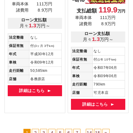
車両本体
111万円
119.9
支払総額
諸費用
8.9万円
万円
車両本体
111万円
ローン支払額
諸費用
8.9万円
1.3
月々
万円～
ローン支払額
法定整備
なし
1.3
月々
万円～
保証有無
付
(3ヶ月 3千km)
法定整備
なし
年式
平成30年12月
保証有無
付
(1年 10千km)
車検
令和09年12月
年式
令和07年06月
走行距離
50,585km
車検
令和09年06月
店舗
各務原店
走行距離
790km
詳細はこちら
店舗
可児本店
詳細はこちら
1
2
3
4
5
6
7
...
14
15
»