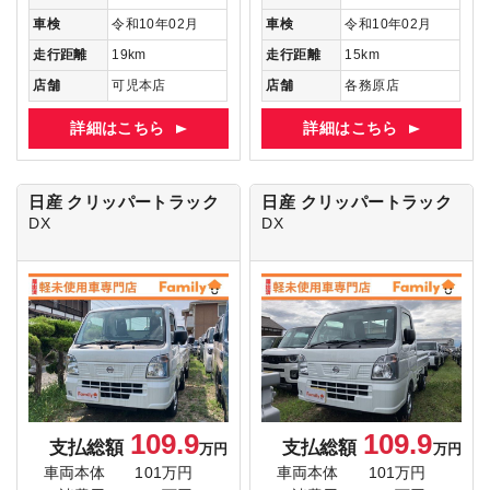
車検
令和10年02月
車検
令和10年02月
走行距離
19km
走行距離
15km
店舗
可児本店
店舗
各務原店
詳細はこちら
詳細はこちら
日産 クリッパートラック
日産 クリッパートラック
DX
DX
109.9
109.9
支払総額
支払総額
万円
万円
車両本体
101万円
車両本体
101万円