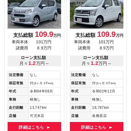
109.9
109.9
支払総額
支払総額
万円
万円
車両本体
101万円
車両本体
101万円
諸費用
8.9万円
諸費用
8.9万円
ローン支払額
ローン支払額
1.2
1.2
月々
万円～
月々
万円～
法定整備
なし
法定整備
なし
保証有無
付
保証有無
付
(3ヶ月 3千km)
(3ヶ月 3千km)
年式
令和04年08月
年式
令和02年12月
車検
検無し
車検
検無し
走行距離
13,747km
走行距離
18,787km
店舗
可児本店
店舗
各務原店
詳細はこちら
詳細はこちら