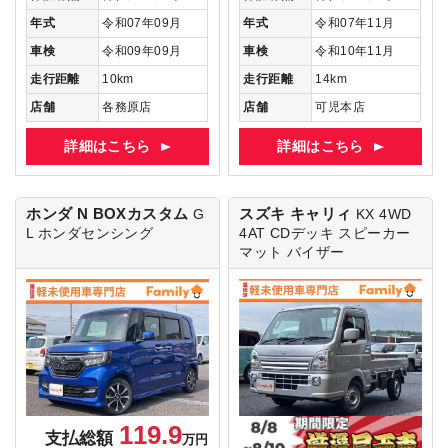
年式
令和07年09月
年式
令和07年11月
車検
令和09年09月
車検
令和10年11月
走行距離
10km
走行距離
14km
店舗
各務原店
店舗
可児本店
詳細はこちら
詳細はこちら
ホンダ N BOXカスタム
スズキ キャリィ
G
KX 4WD
L ホンダセンシング
4AT
CDデッキ スピーカー
マット バイザー
119.9
支払総額
万円