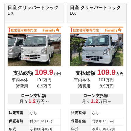
日産 クリッパートラック
日産 クリッパートラック
DX
DX
109.9
109.9
支払総額
支払総額
万円
万円
車両本体
101万円
車両本体
101万円
諸費用
8.9万円
諸費用
8.9万円
ローン支払額
ローン支払額
1.2
1.2
月々
万円～
月々
万円～
法定整備
なし
法定整備
なし
保証有無
付
保証有無
付
(1年 10千km)
(1年 10千km)
年式
令和08年02月
年式
令和08年02月