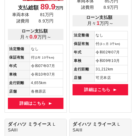
車両本体
85万円
89.9
支払総額
諸費用
8.9万円
万円
車両本体
81万円
ローン支払額
諸費用
8.9万円
1
月々
万円～
ローン支払額
法定整備
なし
0.9
月々
万円～
保証有無
付
(3ヶ月 3千km)
法定整備
なし
年式
令和02年07月
保証有無
付
(1年 10千km)
車検
令和09年10月
年式
令和07年07月
走行距離
31,212km
車検
令和10年07月
店舗
可児本店
走行距離
4,655km
詳細はこちら
店舗
各務原店
詳細はこちら
ダイハツ ミライース
ダイハツ ミライース
L
L
SAIII
SAIII