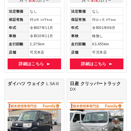
法定整備
なし
法定整備
なし
保証有無
付
保証有無
付
(1年 10千km)
(3ヶ月 3千km)
年式
令和07年11月
年式
令和01年06月
車検
令和10年11月
車検
検無し
走行距離
2,375km
走行距離
63,455km
店舗
可児本店
店舗
可児本店
詳細はこちら
詳細はこちら
ダイハツ ウェイク
日産 クリッパートラック
L SAⅢ
DX