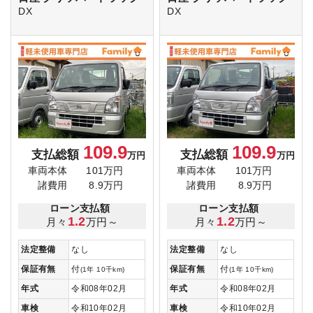
DX
DX
109.9
109.9
支払総額
支払総額
万円
万円
車両本体
101万円
車両本体
101万円
諸費用
8.9万円
諸費用
8.9万円
ローン支払額
ローン支払額
1.2
1.2
月々
万円～
月々
万円～
法定整備
なし
法定整備
なし
保証有無
付
保証有無
付
(1年 10千km)
(1年 10千km)
年式
令和08年02月
年式
令和08年02月
車検
令和10年02月
車検
令和10年02月