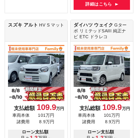
詳細はこちら
スズキ アルト
ダイハツ ウェイク
HV S
マット
Gター
ボ リミテッドSAIII
純正ナ
ビ ETC ドラレコ
109.9
109.9
支払総額
支払総額
万円
万円
車両本体
101万円
車両本体
101万円
諸費用
8.9万円
諸費用
8.9万円
ローン支払額
ローン支払額
1.2
1.2
月々
万円～
月々
万円～