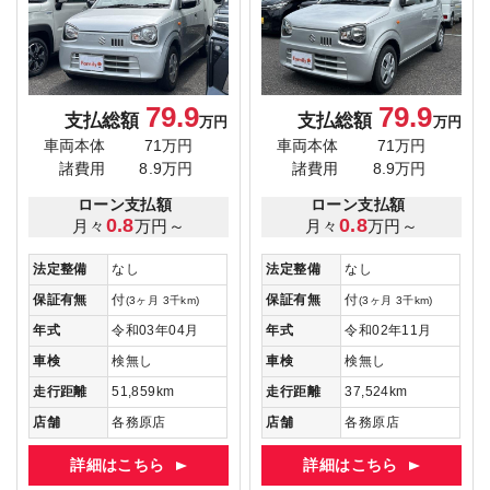
79.9
79.9
支払総額
支払総額
万円
万円
車両本体
71万円
車両本体
71万円
諸費用
8.9万円
諸費用
8.9万円
ローン支払額
ローン支払額
0.8
0.8
月々
万円～
月々
万円～
法定整備
なし
法定整備
なし
保証有無
付
保証有無
付
(3ヶ月 3千km)
(3ヶ月 3千km)
年式
令和03年04月
年式
令和02年11月
車検
検無し
車検
検無し
走行距離
51,859km
走行距離
37,524km
店舗
各務原店
店舗
各務原店
詳細はこちら
詳細はこちら