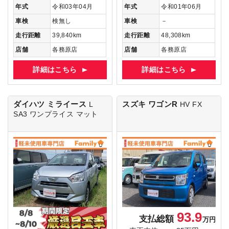
年式
令和03年04月
年式
令和01年06月
車検
検無し
車検
－
走行距離
39,840km
走行距離
48,308km
店舗
各務原店
店舗
各務原店
詳細はこちら
詳細はこちら
ダイハツ ミライース
スズキ ワゴンR
L
HV FX
SA3
ワンプライス マット
93.9
支払総額
万円