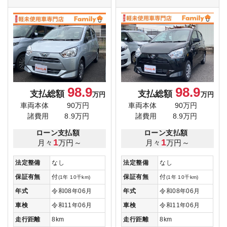
98.9
98.9
支払総額
支払総額
万円
万円
車両本体
90万円
車両本体
90万円
諸費用
8.9万円
諸費用
8.9万円
ローン支払額
ローン支払額
1
1
月々
万円～
月々
万円～
法定整備
なし
法定整備
なし
保証有無
付
保証有無
付
(1年 10千km)
(1年 10千km)
年式
令和08年06月
年式
令和08年06月
車検
令和11年06月
車検
令和11年06月
走行距離
8km
走行距離
8km