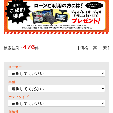
476
[ 価格：
高
｜
安
]
検索結果：
件
メーカー
車種
ボディタイプ
価格帯