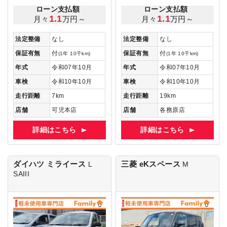
ローン支払額
ローン支払額
1.1
1.1
月々
万円～
月々
万円～
法定整備
なし
法定整備
なし
保証有無
付
保証有無
付
(1年 10千km)
(1年 10千km)
年式
令和07年10月
年式
令和07年10月
車検
令和10年10月
車検
令和10年10月
走行距離
7km
走行距離
19km
店舗
可児本店
店舗
各務原店
詳細はこちら
詳細はこちら
ダイハツ ミライース
三菱 eKスペース
L
M
SAIII