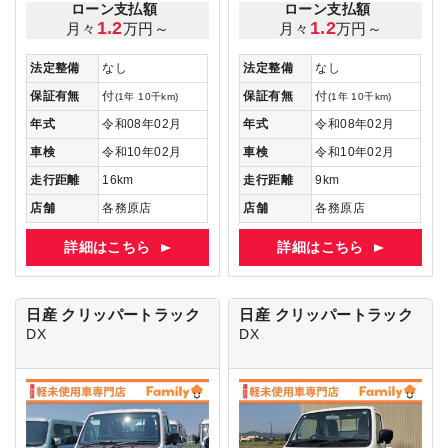
ローン支払額
ローン支払額
1.2
1.2
月々
万円～
月々
万円～
法定整備
なし
法定整備
なし
保証有無
付
保証有無
付
(1年 10千km)
(1年 10千km)
年式
令和08年02月
年式
令和08年02月
車検
令和10年02月
車検
令和10年02月
走行距離
16km
走行距離
9km
店舗
各務原店
店舗
各務原店
詳細はこちら
詳細はこちら
日産 クリッパートラック
日産 クリッパートラック
DX
DX