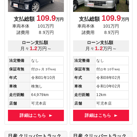
109.9
109.9
支払総額
支払総額
万円
万円
車両本体
101万円
車両本体
101万円
諸費用
8.9万円
諸費用
8.9万円
ローン支払額
ローン支払額
1.2
1.2
月々
万円～
月々
万円～
法定整備
なし
法定整備
なし
保証有無
付
保証有無
付
(3ヶ月 3千km)
(1年 10千km)
年式
令和01年10月
年式
令和08年02月
車検
検無し
車検
令和10年02月
走行距離
64,979km
走行距離
12km
店舗
可児本店
店舗
可児本店
詳細はこちら
詳細はこちら
日産 クリッパートラック
日産 クリッパートラック