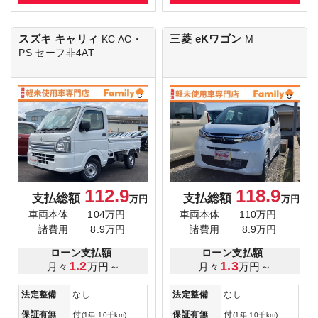
スズキ キャリィ
三菱 eKワゴン
KC AC・
M
PS セーフ非4AT
112.9
118.9
支払総額
支払総額
万円
万円
車両本体
104万円
車両本体
110万円
諸費用
8.9万円
諸費用
8.9万円
ローン支払額
ローン支払額
1.2
1.3
月々
万円～
月々
万円～
法定整備
なし
法定整備
なし
保証有無
付
保証有無
付
(1年 10千km)
(1年 10千km)