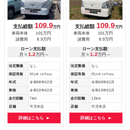
109.9
109.9
支払総額
支払総額
万円
万円
車両本体
101万円
車両本体
101万円
諸費用
8.9万円
諸費用
8.9万円
ローン支払額
ローン支払額
1.2
1.2
月々
万円～
月々
万円～
法定整備
なし
法定整備
なし
保証有無
付
保証有無
付
(1年 10千km)
(1年 10千km)
年式
令和08年02月
年式
令和08年02月
車検
令和10年02月
車検
令和10年02月
走行距離
7km
走行距離
12km
店舗
可児本店
店舗
可児本店
詳細はこちら
詳細はこちら