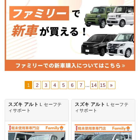
1
2
3
4
5
6
7
...
14
15
»
スズキ アルト
スズキ アルト
L
セーフテ
L
セーフテ
ィサポート
ィサポート