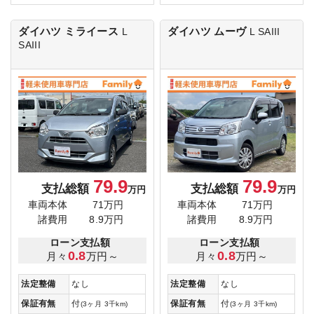
ダイハツ ミライース
ダイハツ ムーヴ
L
L SAIII
SAIII
79.9
79.9
支払総額
支払総額
万円
万円
車両本体
71万円
車両本体
71万円
諸費用
8.9万円
諸費用
8.9万円
ローン支払額
ローン支払額
0.8
0.8
月々
万円～
月々
万円～
法定整備
なし
法定整備
なし
保証有無
付
保証有無
付
(3ヶ月 3千km)
(3ヶ月 3千km)