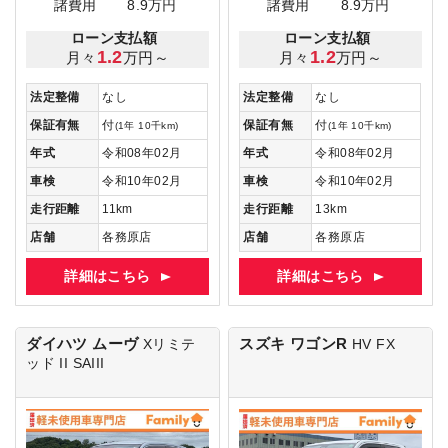
諸費用
8.9万円
諸費用
8.9万円
ローン支払額
ローン支払額
1.2
1.2
月々
万円～
月々
万円～
法定整備
なし
法定整備
なし
保証有無
付
保証有無
付
(1年 10千km)
(1年 10千km)
年式
令和08年02月
年式
令和08年02月
車検
令和10年02月
車検
令和10年02月
走行距離
11km
走行距離
13km
店舗
各務原店
店舗
各務原店
詳細はこちら
詳細はこちら
ダイハツ ムーヴ
スズキ ワゴンR
Xリミテ
HV FX
ッド II SAIII