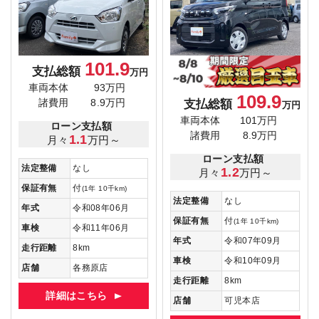
101.9
支払総額
万円
車両本体
93万円
109.9
支払総額
諸費用
8.9万円
万円
車両本体
101万円
ローン支払額
諸費用
8.9万円
1.1
月々
万円～
ローン支払額
法定整備
なし
1.2
月々
万円～
保証有無
付
(1年 10千km)
法定整備
なし
年式
令和08年06月
保証有無
付
(1年 10千km)
車検
令和11年06月
年式
令和07年09月
走行距離
8km
車検
令和10年09月
店舗
各務原店
走行距離
8km
詳細はこちら
店舗
可児本店