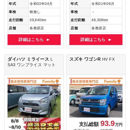
年式
令和03年04月
年式
令和01年06月
車検
検無し
車検
－
走行距離
39,840km
走行距離
48,308km
店舗
各務原店
店舗
各務原店
詳細はこちら
詳細はこちら
ダイハツ ミライース
スズキ ワゴンR
L
HV FX
SA3
ワンプライス マット
93.9
支払総額
万円