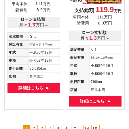
車両本体
111万円
119.9
支払総額
諸費用
8.9万円
万円
車両本体
111万円
ローン支払額
諸費用
8.9万円
1.3
月々
万円～
ローン支払額
法定整備
なし
1.3
月々
万円～
保証有無
付
(3ヶ月 3千km)
法定整備
なし
年式
平成30年12月
保証有無
付
(1年 10千km)
車検
令和09年12月
年式
令和07年06月
走行距離
50,585km
車検
令和09年06月
店舗
各務原店
走行距離
790km
詳細はこちら
店舗
可児本店
詳細はこちら
1
2
3
4
5
6
7
...
14
15
»