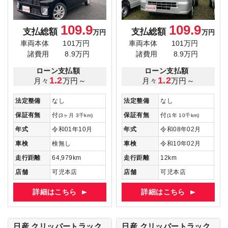
109.9
109.9
支払総額
支払総額
万円
万円
車両本体
101万円
車両本体
101万円
諸費用
8.9万円
諸費用
8.9万円
ローン支払額
ローン支払額
1.2
1.2
月々
万円～
月々
万円～
法定整備
なし
法定整備
なし
保証有無
付
保証有無
付
(3ヶ月 3千km)
(1年 10千km)
年式
令和01年10月
年式
令和08年02月
車検
検無し
車検
令和10年02月
走行距離
64,979km
走行距離
12km
店舗
可児本店
店舗
可児本店
詳細はこちら
詳細はこちら
日産 クリッパートラック
日産 クリッパートラック