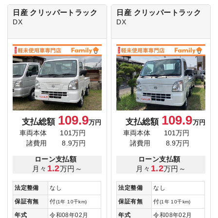
日産 クリッパートラック
日産 クリッパートラック
DX
DX
109.9
109.9
支払総額
支払総額
万円
万円
車両本体
101万円
車両本体
101万円
諸費用
8.9万円
諸費用
8.9万円
ローン支払額
ローン支払額
1.2
1.2
月々
万円～
月々
万円～
法定整備
なし
法定整備
なし
保証有無
付
保証有無
付
(1年 10千km)
(1年 10千km)
年式
令和08年02月
年式
令和08年02月