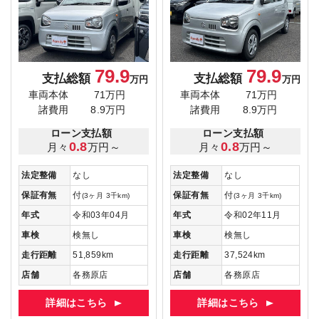
79.9
79.9
支払総額
支払総額
万円
万円
車両本体
71万円
車両本体
71万円
諸費用
8.9万円
諸費用
8.9万円
ローン支払額
ローン支払額
0.8
0.8
月々
万円～
月々
万円～
法定整備
なし
法定整備
なし
保証有無
付
保証有無
付
(3ヶ月 3千km)
(3ヶ月 3千km)
年式
令和03年04月
年式
令和02年11月
車検
検無し
車検
検無し
走行距離
51,859km
走行距離
37,524km
店舗
各務原店
店舗
各務原店
詳細はこちら
詳細はこちら