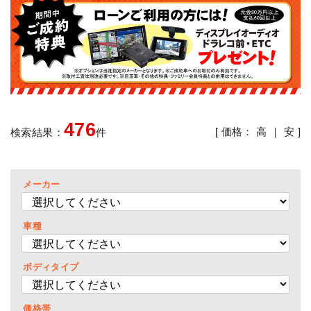
476
[ 価格：
高
｜
安
]
検索結果：
件
メーカー
車種
ボディタイプ
価格帯