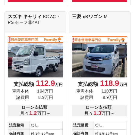
スズキ キャリィ
三菱 eKワゴン
KC AC・
M
PS セーフ非4AT
112.9
118.9
支払総額
支払総額
万円
万円
車両本体
104万円
車両本体
110万円
諸費用
8.9万円
諸費用
8.9万円
ローン支払額
ローン支払額
1.2
1.3
月々
万円～
月々
万円～
法定整備
なし
法定整備
なし
保証有無
付
保証有無
付
(1年 10千km)
(1年 10千km)