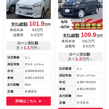
101.9
支払総額
万円
車両本体
93万円
109.9
支払総額
諸費用
8.9万円
万円
車両本体
101万円
ローン支払額
諸費用
8.9万円
1.1
月々
万円～
ローン支払額
法定整備
なし
1.2
月々
万円～
保証有無
付
(1年 10千km)
法定整備
なし
年式
令和08年06月
保証有無
付
(1年 10千km)
車検
令和11年06月
年式
令和07年09月
走行距離
8km
車検
令和10年09月
店舗
各務原店
走行距離
8km
詳細はこちら
店舗
可児本店