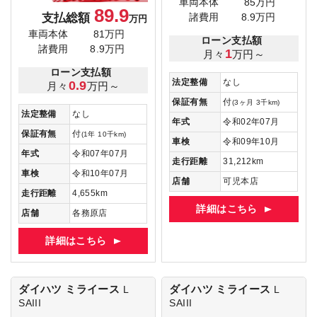
車両本体
85万円
89.9
支払総額
諸費用
8.9万円
万円
車両本体
81万円
ローン支払額
諸費用
8.9万円
1
月々
万円～
ローン支払額
法定整備
なし
0.9
月々
万円～
保証有無
付
(3ヶ月 3千km)
法定整備
なし
年式
令和02年07月
保証有無
付
(1年 10千km)
車検
令和09年10月
年式
令和07年07月
走行距離
31,212km
車検
令和10年07月
店舗
可児本店
走行距離
4,655km
詳細はこちら
店舗
各務原店
詳細はこちら
ダイハツ ミライース
ダイハツ ミライース
L
L
SAIII
SAIII