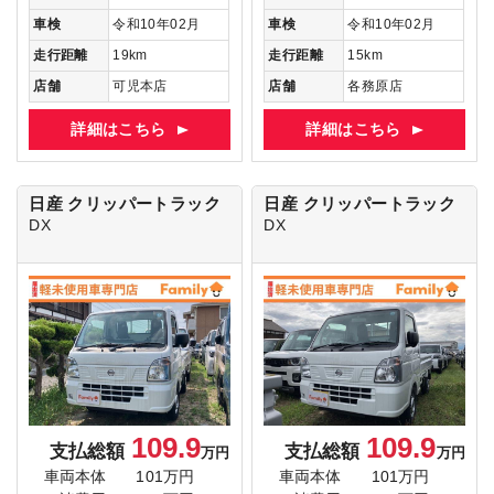
車検
令和10年02月
車検
令和10年02月
走行距離
19km
走行距離
15km
店舗
可児本店
店舗
各務原店
詳細はこちら
詳細はこちら
日産 クリッパートラック
日産 クリッパートラック
DX
DX
109.9
109.9
支払総額
支払総額
万円
万円
車両本体
101万円
車両本体
101万円