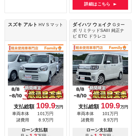
詳細はこちら
スズキ アルト
ダイハツ ウェイク
HV S
マット
Gター
ボ リミテッドSAIII
純正ナ
ビ ETC ドラレコ
109.9
109.9
支払総額
支払総額
万円
万円
車両本体
101万円
車両本体
101万円
諸費用
8.9万円
諸費用
8.9万円
ローン支払額
ローン支払額
1.2
1.2
月々
万円～
月々
万円～