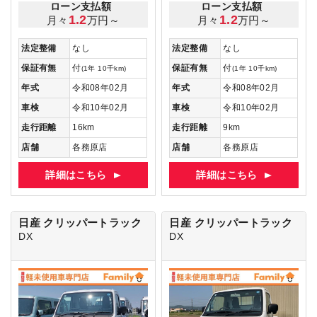
ローン支払額
ローン支払額
1.2
1.2
月々
万円～
月々
万円～
法定整備
なし
法定整備
なし
保証有無
付
保証有無
付
(1年 10千km)
(1年 10千km)
年式
令和08年02月
年式
令和08年02月
車検
令和10年02月
車検
令和10年02月
走行距離
16km
走行距離
9km
店舗
各務原店
店舗
各務原店
詳細はこちら
詳細はこちら
日産 クリッパートラック
日産 クリッパートラック
DX
DX