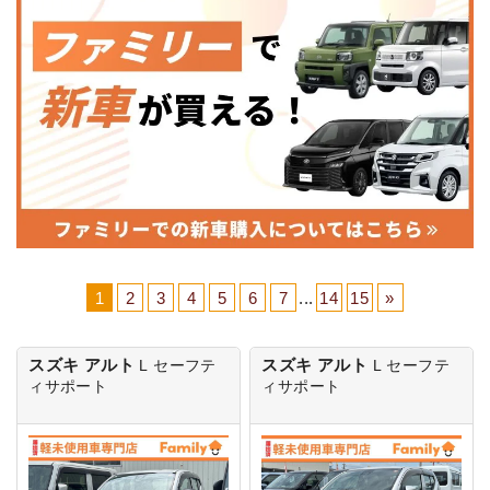
1
2
3
4
5
6
7
...
14
15
»
スズキ アルト
スズキ アルト
L
セーフテ
L
セーフテ
ィサポート
ィサポート