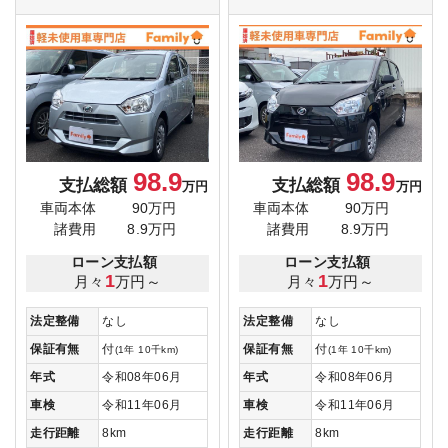
98.9
98.9
支払総額
支払総額
万円
万円
車両本体
90万円
車両本体
90万円
諸費用
8.9万円
諸費用
8.9万円
ローン支払額
ローン支払額
1
1
月々
万円～
月々
万円～
法定整備
なし
法定整備
なし
保証有無
付
保証有無
付
(1年 10千km)
(1年 10千km)
年式
令和08年06月
年式
令和08年06月
車検
令和11年06月
車検
令和11年06月
走行距離
8km
走行距離
8km