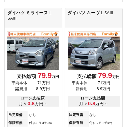
ダイハツ ミライース
ダイハツ ムーヴ
L
L SAIII
SAIII
79.9
79.9
支払総額
支払総額
万円
万円
車両本体
71万円
車両本体
71万円
諸費用
8.9万円
諸費用
8.9万円
ローン支払額
ローン支払額
0.8
0.8
月々
万円～
月々
万円～
法定整備
なし
法定整備
なし
保証有無
付
保証有無
付
(3ヶ月 3千km)
(3ヶ月 3千km)