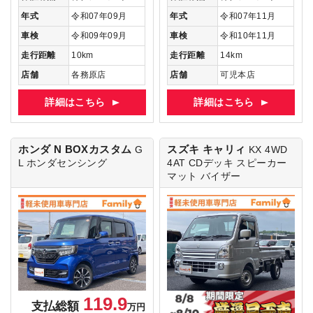
年式
令和07年09月
年式
令和07年11月
車検
令和09年09月
車検
令和10年11月
走行距離
10km
走行距離
14km
店舗
各務原店
店舗
可児本店
詳細はこちら
詳細はこちら
ホンダ N BOXカスタム
スズキ キャリィ
G
KX 4WD
L ホンダセンシング
4AT
CDデッキ スピーカー
マット バイザー
119.9
支払総額
万円