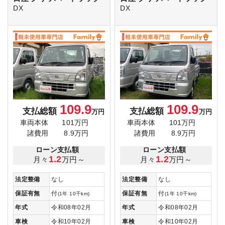
DX
DX
109.9
109.9
支払総額
支払総額
万円
万円
車両本体
101万円
車両本体
101万円
諸費用
8.9万円
諸費用
8.9万円
ローン支払額
ローン支払額
1.2
1.2
月々
万円～
月々
万円～
法定整備
なし
法定整備
なし
保証有無
付
保証有無
付
(1年 10千km)
(1年 10千km)
年式
令和08年02月
年式
令和08年02月
車検
令和10年02月
車検
令和10年02月