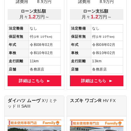
諸費用
8.9万円
諸費用
8.9万円
ローン支払額
ローン支払額
1.2
1.2
月々
万円～
月々
万円～
法定整備
なし
法定整備
なし
保証有無
付
保証有無
付
(1年 10千km)
(1年 10千km)
年式
令和08年02月
年式
令和08年02月
車検
令和10年02月
車検
令和10年02月
走行距離
11km
走行距離
13km
店舗
各務原店
店舗
各務原店
詳細はこちら
詳細はこちら
ダイハツ ムーヴ
スズキ ワゴンR
Xリミテ
HV FX
ッド II SAIII