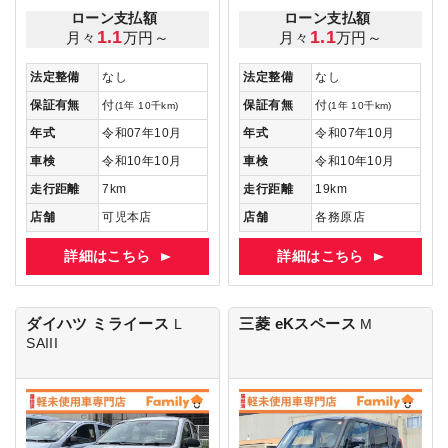
ローン支払額
ローン支払額
1.1
1.1
月々
万円～
月々
万円～
法定整備
なし
法定整備
なし
保証有無
付
保証有無
付
(1年 10千km)
(1年 10千km)
年式
令和07年10月
年式
令和07年10月
車検
令和10年10月
車検
令和10年10月
走行距離
7km
走行距離
19km
店舗
可児本店
店舗
各務原店
詳細はこちら
詳細はこちら
ダイハツ ミライース
三菱 eKスペース
L
M
SAIII