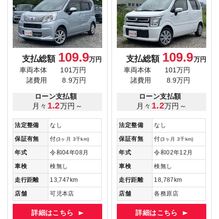
109.9
109.9
支払総額
支払総額
万円
万円
車両本体
101万円
車両本体
101万円
諸費用
8.9万円
諸費用
8.9万円
ローン支払額
ローン支払額
1.2
1.2
月々
万円～
月々
万円～
法定整備
なし
法定整備
なし
保証有無
付
保証有無
付
(3ヶ月 3千km)
(3ヶ月 3千km)
年式
令和04年08月
年式
令和02年12月
車検
検無し
車検
検無し
走行距離
13,747km
走行距離
18,787km
店舗
可児本店
店舗
各務原店
詳細はこちら
詳細はこちら