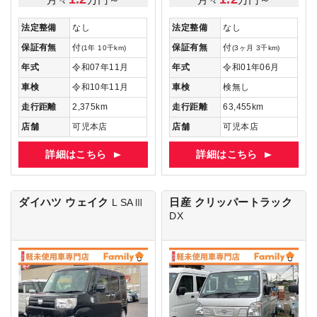
法定整備
なし
法定整備
なし
保証有無
付
保証有無
付
(1年 10千km)
(3ヶ月 3千km)
年式
令和07年11月
年式
令和01年06月
車検
令和10年11月
車検
検無し
走行距離
2,375km
走行距離
63,455km
店舗
可児本店
店舗
可児本店
詳細はこちら
詳細はこちら
ダイハツ ウェイク
日産 クリッパートラック
L SAⅢ
DX