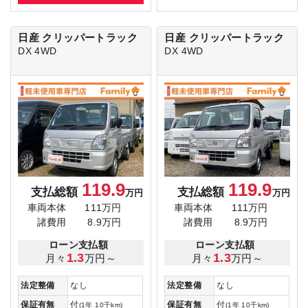
日産 クリッパートラック
日産 クリッパートラック
DX 4WD
DX 4WD
119.9
119.9
支払総額
支払総額
万円
万円
車両本体
111万円
車両本体
111万円
諸費用
8.9万円
諸費用
8.9万円
ローン支払額
ローン支払額
1.3
1.3
月々
万円～
月々
万円～
法定整備
なし
法定整備
なし
保証有無
付
保証有無
付
(1年 10千km)
(1年 10千km)