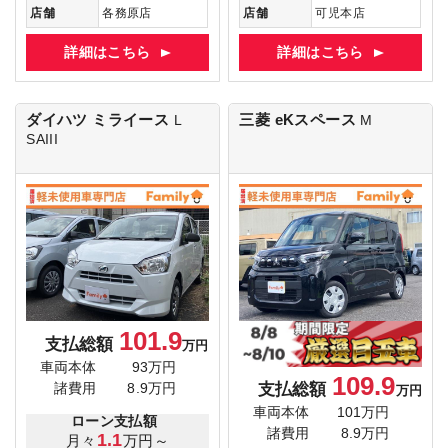
店舗
各務原店
店舗
可児本店
詳細はこちら
詳細はこちら
ダイハツ ミライース
三菱 eKスペース
L
M
SAIII
101.9
支払総額
万円
車両本体
93万円
109.9
支払総額
諸費用
8.9万円
万円
車両本体
101万円
ローン支払額
諸費用
8.9万円
1.1
月々
万円～