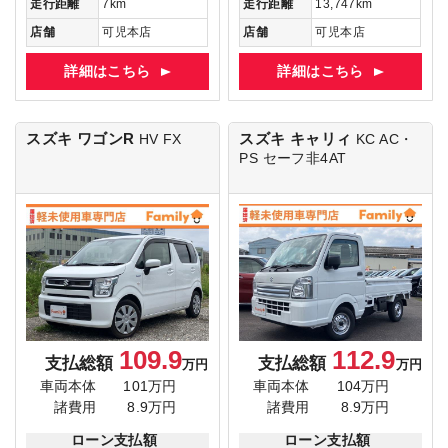
走行距離
7km
走行距離
13,747km
店舗
可児本店
店舗
可児本店
詳細はこちら
詳細はこちら
スズキ ワゴンR
スズキ キャリィ
HV FX
KC AC・
PS セーフ非4AT
109.9
112.9
支払総額
支払総額
万円
万円
車両本体
101万円
車両本体
104万円
諸費用
8.9万円
諸費用
8.9万円
ローン支払額
ローン支払額