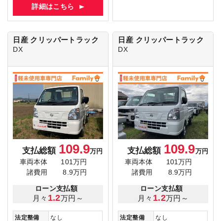
詳細はこちら
日産 クリッパートラック
日産 クリッパートラック
DX
DX
109.9
109.9
支払総額
支払総額
万円
万円
車両本体
101万円
車両本体
101万円
諸費用
8.9万円
諸費用
8.9万円
ローン支払額
ローン支払額
1.2
1.2
月々
万円～
月々
万円～
法定整備
なし
法定整備
なし