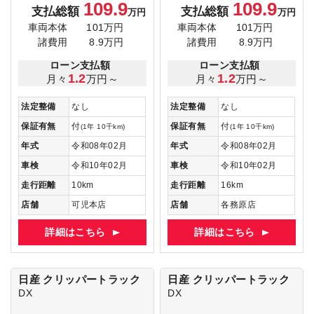
109.9
109.9
支払総額
支払総額
万円
万円
車両本体
101万円
車両本体
101万円
諸費用
8.9万円
諸費用
8.9万円
ローン支払額
ローン支払額
1.2
1.2
月々
万円～
月々
万円～
法定整備
なし
法定整備
なし
保証有無
付
保証有無
付
(1年 10千km)
(1年 10千km)
年式
令和08年02月
年式
令和08年02月
車検
令和10年02月
車検
令和10年02月
走行距離
10km
走行距離
16km
店舗
可児本店
店舗
各務原店
詳細はこちら
詳細はこちら
日産 クリッパートラック
日産 クリッパートラック
DX
DX