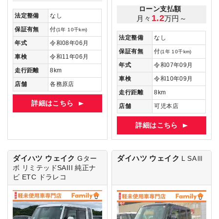
ローン支払額
法定整備
なし
1.2
月々
万円～
保証有無
付
(1年 10千km)
法定整備
なし
年式
令和08年06月
保証有無
付
(1年 10千km)
車検
令和11年06月
年式
令和07年09月
走行距離
8km
車検
令和10年09月
店舗
各務原店
走行距離
8km
詳細はこちら
店舗
可児本店
詳細はこちら
ダイハツ ウェイク
ダイハツ ウェイク
Gター
L SAⅢ
ボ リミテッドSAIII
純正ナ
ビ ETC ドラレコ