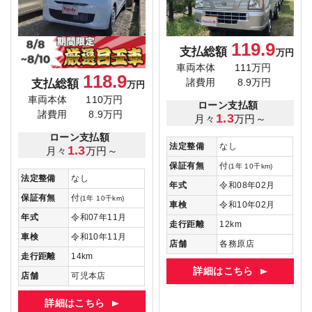
119.9
支払総額
万円
車両本体
111万円
118.9
支払総額
諸費用
8.9万円
万円
車両本体
110万円
ローン支払額
諸費用
8.9万円
1.3
月々
万円～
ローン支払額
法定整備
なし
1.3
月々
万円～
保証有無
付
(1年 10千km)
法定整備
なし
年式
令和08年02月
保証有無
付
(1年 10千km)
車検
令和10年02月
年式
令和07年11月
走行距離
12km
車検
令和10年11月
店舗
各務原店
走行距離
14km
詳細はこちら
店舗
可児本店
詳細はこちら