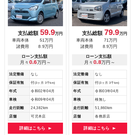
59.9
79.9
支払総額
支払総額
万円
万円
車両本体
51万円
車両本体
71万円
諸費用
8.9万円
諸費用
8.9万円
ローン支払額
ローン支払額
0.6
0.8
月々
万円～
月々
万円～
法定整備
なし
法定整備
なし
保証有無
付
保証有無
付
(3ヶ月 3千km)
(3ヶ月 3千km)
年式
令和02年04月
年式
令和03年04月
車検
令和09年04月
車検
検無し
走行距離
24,382km
走行距離
51,860km
店舗
可児本店
店舗
各務原店
詳細はこちら
詳細はこちら