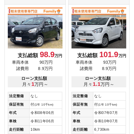
98.9
101.9
支払総額
支払総額
万円
万円
車両本体
90万円
車両本体
93万円
諸費用
8.9万円
諸費用
8.9万円
ローン支払額
ローン支払額
1
1.1
月々
万円～
月々
万円～
法定整備
なし
法定整備
なし
保証有無
付
保証有無
付
(1年 10千km)
(1年 10千km)
年式
令和08年06月
年式
令和07年07月
車検
令和11年06月
車検
令和10年07月
走行距離
10km
走行距離
6,730km