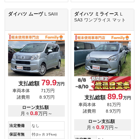
ダイハツ ムーヴ
ダイハツ ミライース
L SAIII
L
SA3
ワンプライス マット
79.9
支払総額
万円
車両本体
71万円
89.9
支払総額
諸費用
8.9万円
万円
車両本体
81万円
ローン支払額
諸費用
8.9万円
0.8
月々
万円～
ローン支払額
法定整備
なし
0.9
月々
万円～
保証有無
付
(3ヶ月 3千km)