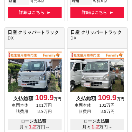
店舗
可児本店
店舗
各務原店
詳細はこちら
詳細はこちら
日産 クリッパートラック
日産 クリッパートラック
DX
DX
109.9
109.9
支払総額
支払総額
万円
万円
車両本体
101万円
車両本体
101万円
諸費用
8.9万円
諸費用
8.9万円
ローン支払額
ローン支払額
1.2
1.2
月々
万円～
月々
万円～