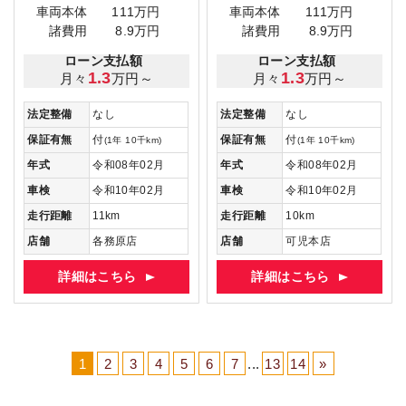
車両本体
111万円
車両本体
111万円
諸費用
8.9万円
諸費用
8.9万円
ローン支払額
ローン支払額
1.3
1.3
月々
万円～
月々
万円～
法定整備
なし
法定整備
なし
保証有無
付
保証有無
付
(1年 10千km)
(1年 10千km)
年式
令和08年02月
年式
令和08年02月
車検
令和10年02月
車検
令和10年02月
走行距離
11km
走行距離
10km
店舗
各務原店
店舗
可児本店
詳細はこちら
詳細はこちら
1
2
3
4
5
6
7
...
13
14
»