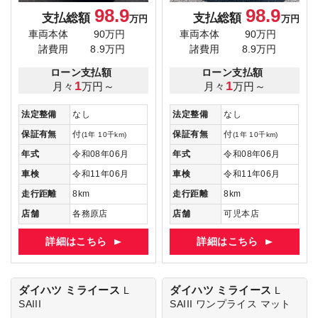
98.9
98.9
支払総額
支払総額
万円
万円
車両本体
90万円
車両本体
90万円
諸費用
8.9万円
諸費用
8.9万円
ローン支払額
ローン支払額
1
1
月々
万円～
月々
万円～
法定整備
なし
法定整備
なし
保証有無
付
保証有無
付
(1年 10千km)
(1年 10千km)
年式
令和08年06月
年式
令和08年06月
車検
令和11年06月
車検
令和11年06月
走行距離
8km
走行距離
8km
店舗
各務原店
店舗
可児本店
詳細はこちら
詳細はこちら
ダイハツ ミライース
ダイハツ ミライース
L
L
SAIII
SAIII
ワンプライス マット