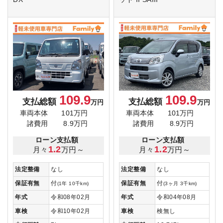
109.9
109.9
支払総額
支払総額
万円
万円
車両本体
101万円
車両本体
101万円
諸費用
8.9万円
諸費用
8.9万円
ローン支払額
ローン支払額
1.2
1.2
月々
万円～
月々
万円～
法定整備
なし
法定整備
なし
保証有無
付
保証有無
付
(1年 10千km)
(3ヶ月 3千km)
年式
令和08年02月
年式
令和04年08月
車検
令和10年02月
車検
検無し