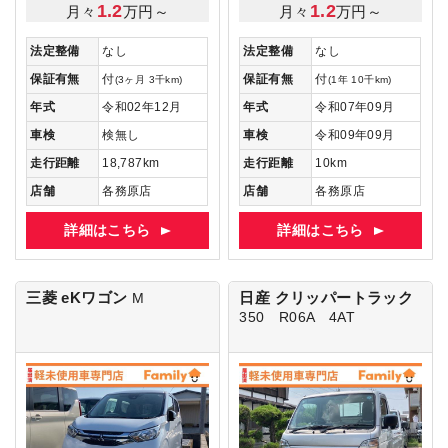
1.2
1.2
月々
万円～
月々
万円～
法定整備
なし
法定整備
なし
保証有無
付
保証有無
付
(3ヶ月 3千km)
(1年 10千km)
年式
令和02年12月
年式
令和07年09月
車検
検無し
車検
令和09年09月
走行距離
18,787km
走行距離
10km
店舗
各務原店
店舗
各務原店
詳細はこちら
詳細はこちら
三菱 eKワゴン
日産 クリッパートラック
M
350 R06A 4AT