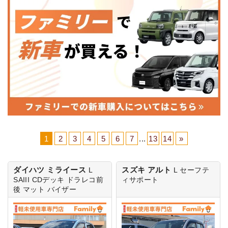
1
2
3
4
5
6
7
...
13
14
»
ダイハツ ミライース
スズキ アルト
L
L
セーフテ
SAIII
CDデッキ ドラレコ前
ィサポート
後 マット バイザー