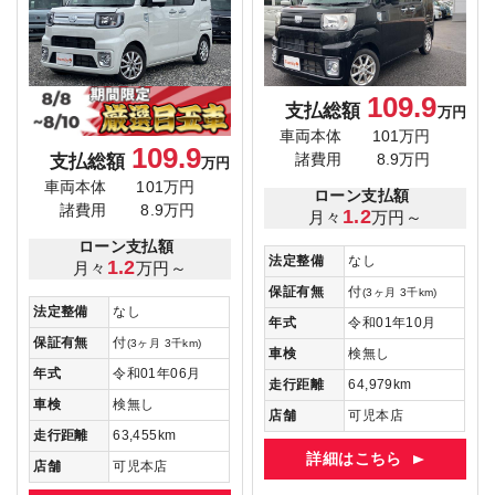
109.9
支払総額
万円
車両本体
101万円
109.9
支払総額
諸費用
8.9万円
万円
車両本体
101万円
ローン支払額
諸費用
8.9万円
1.2
月々
万円～
ローン支払額
法定整備
なし
1.2
月々
万円～
保証有無
付
(3ヶ月 3千km)
法定整備
なし
年式
令和01年10月
保証有無
付
(3ヶ月 3千km)
車検
検無し
年式
令和01年06月
走行距離
64,979km
車検
検無し
店舗
可児本店
走行距離
63,455km
詳細はこちら
店舗
可児本店