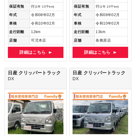
保証有無
付
保証有無
付
(1年 10千km)
(1年 10千km)
年式
令和08年02月
年式
令和08年02月
車検
令和10年02月
車検
令和10年02月
走行距離
12km
走行距離
13km
店舗
可児本店
店舗
各務原店
詳細はこちら
詳細はこちら
日産 クリッパートラック
日産 クリッパートラック
DX
DX