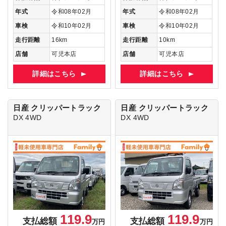
年式
令和08年02月
年式
令和08年02月
車検
令和10年02月
車検
令和10年02月
走行距離
16km
走行距離
10km
店舗
可児本店
店舗
可児本店
詳細はこちら
詳細はこちら
日産 クリッパートラック
日産 クリッパートラック
DX 4WD
DX 4WD
119.9
119.9
支払総額
支払総額
万円
万円