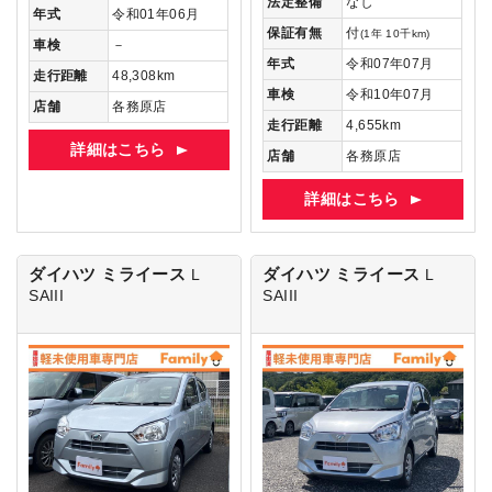
法定整備
なし
年式
令和01年06月
保証有無
付
(1年 10千km)
車検
－
年式
令和07年07月
走行距離
48,308km
車検
令和10年07月
店舗
各務原店
走行距離
4,655km
詳細はこちら
店舗
各務原店
詳細はこちら
ダイハツ ミライース
ダイハツ ミライース
L
L
SAIII
SAIII