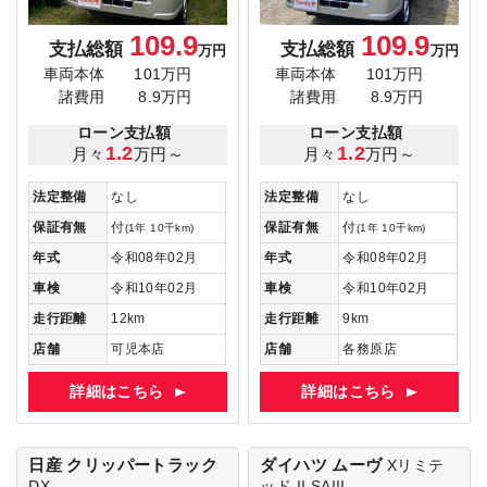
109.9
109.9
支払総額
支払総額
万円
万円
車両本体
101万円
車両本体
101万円
諸費用
8.9万円
諸費用
8.9万円
ローン支払額
ローン支払額
1.2
1.2
月々
万円～
月々
万円～
法定整備
なし
法定整備
なし
保証有無
付
保証有無
付
(1年 10千km)
(1年 10千km)
年式
令和08年02月
年式
令和08年02月
車検
令和10年02月
車検
令和10年02月
走行距離
12km
走行距離
9km
店舗
可児本店
店舗
各務原店
詳細はこちら
詳細はこちら
日産 クリッパートラック
ダイハツ ムーヴ
Xリミテ
DX
ッド II SAIII