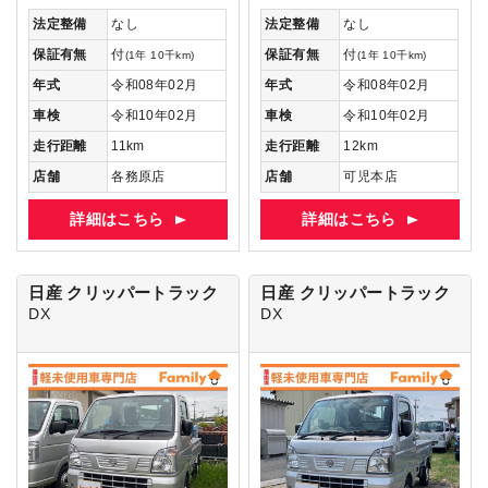
法定整備
なし
法定整備
なし
保証有無
付
保証有無
付
(1年 10千km)
(1年 10千km)
年式
令和08年02月
年式
令和08年02月
車検
令和10年02月
車検
令和10年02月
走行距離
11km
走行距離
12km
店舗
各務原店
店舗
可児本店
詳細はこちら
詳細はこちら
日産 クリッパートラック
日産 クリッパートラック
DX
DX