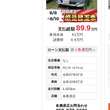
89.9
支払総額
万円
車両本体
81万円
諸費用
8.9万円
0.9
月々
万円～
ローン支払額
法定整備
なし
保証有無
付
(1年 10千km)
年式
令和07年07月
車検
令和10年07月
走行距離
4,655km
店舗
各務原店
各務原店お問合わせ