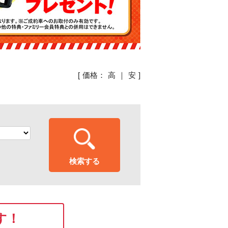
[ 価格：
高
｜
安
]
す！