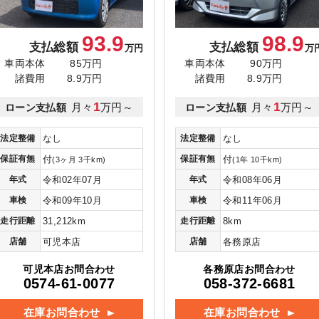
93.9
98.9
支払総額
支払総額
万円
万
車両本体
85万円
車両本体
90万円
諸費用
8.9万円
諸費用
8.9万円
1
1
月々
万円～
月々
万円～
ローン支払額
ローン支払額
法定整備
なし
法定整備
なし
保証有無
付
保証有無
付
(3ヶ月 3千km)
(1年 10千km)
年式
令和02年07月
年式
令和08年06月
車検
令和09年10月
車検
令和11年06月
走行距離
31,212km
走行距離
8km
店舗
可児本店
店舗
各務原店
可児本店お問合わせ
各務原店お問合わせ
0574-61-0077
058-372-6681
在庫お問合わせ
在庫お問合わせ