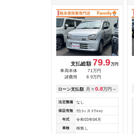
79.9
支払総額
万円
車両本体
71万円
諸費用
8.9万円
0.8
月々
万円～
ローン支払額
法定整備
なし
保証有無
付
(3ヶ月 3千km)
年式
令和03年04月
車検
検無し