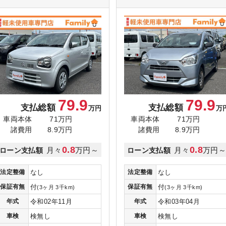
79.9
79.9
支払総額
支払総額
万円
万
車両本体
71万円
車両本体
71万円
諸費用
8.9万円
諸費用
8.9万円
0.8
0.8
月々
万円～
月々
万円
ローン支払額
ローン支払額
法定整備
なし
法定整備
なし
保証有無
付
保証有無
付
(3ヶ月 3千km)
(3ヶ月 3千km)
年式
令和02年11月
年式
令和03年04月
車検
検無し
車検
検無し