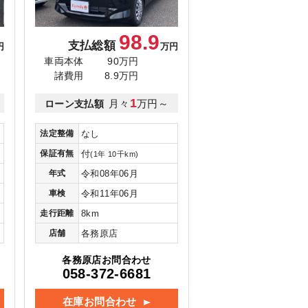
98.9
支払総額
円
万円
車両本体
90万円
諸費用
8.9万円
1
月々
万円～
ローン支払額
法定整備
なし
保証有無
付
(1年 10千km)
年式
令和08年06月
車検
令和11年06月
走行距離
8km
店舗
各務原店
各務原店お問合わせ
058-372-6681
在庫お問合わせ