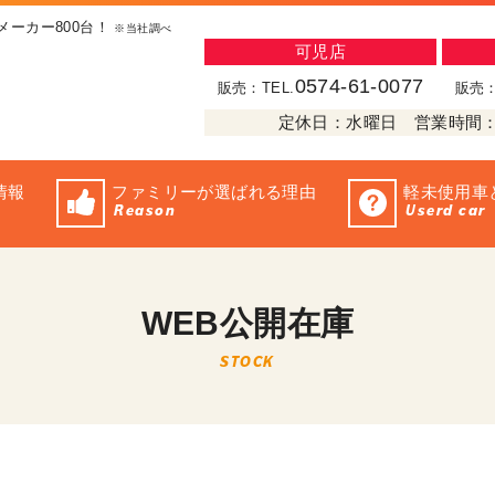
メーカー800台！
※当社調べ
可児店
0574-61-0077
販売：TEL.
販売：
定休日：水曜日 営業時間：10:
情報
ファミリーが選ばれる理由
軽未使用車
Reason
Userd car
WEB公開在庫
STOCK