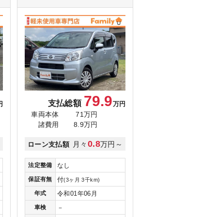
79.9
支払総額
円
万円
車両本体
71万円
諸費用
8.9万円
0.8
～
月々
万円～
ローン支払額
法定整備
なし
保証有無
付
(3ヶ月 3千km)
年式
令和01年06月
車検
－