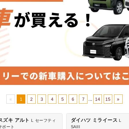
«
1
2
3
4
5
6
7
...
14
15
»
スズキ アルト
ダイハツ ミライース
L
セーフティ
L
サポート
SAIII