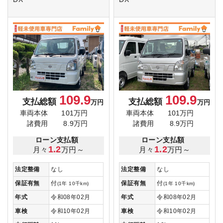
109.9
109.9
支払総額
支払総額
万円
万円
車両本体
101万円
車両本体
101万円
諸費用
8.9万円
諸費用
8.9万円
ローン支払額
ローン支払額
1.2
1.2
月々
万円～
月々
万円～
法定整備
なし
法定整備
なし
保証有無
付
保証有無
付
(1年 10千km)
(1年 10千km)
年式
令和08年02月
年式
令和08年02月
車検
令和10年02月
車検
令和10年02月