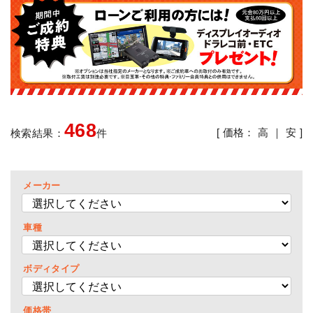
468
[ 価格：
高
｜
安
]
検索結果：
件
メーカー
車種
ボディタイプ
価格帯