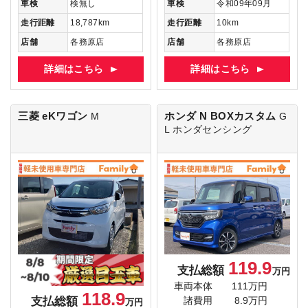
車検
検無し
車検
令和09年09月
走行距離
18,787km
走行距離
10km
店舗
各務原店
店舗
各務原店
詳細はこちら
詳細はこちら
三菱 eKワゴン
ホンダ N BOXカスタム
M
G
L ホンダセンシング
119.9
支払総額
万円
車両本体
111万円
118.9
支払総額
諸費用
8.9万円
万円