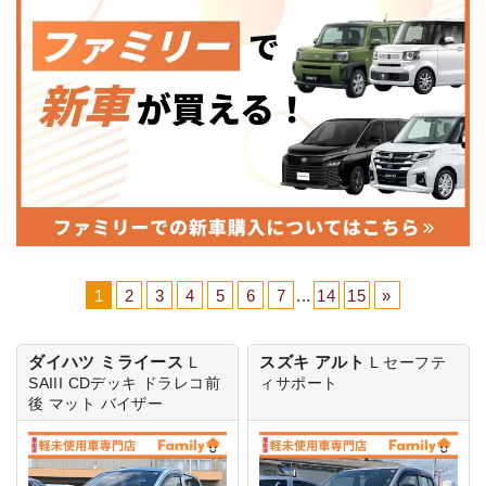
1
2
3
4
5
6
7
...
14
15
»
ダイハツ ミライース
スズキ アルト
L
L
セーフテ
SAIII
CDデッキ ドラレコ前
ィサポート
後 マット バイザー