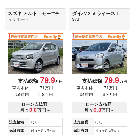
スズキ アルト
ダイハツ ミライース
L
セーフテ
L
ィサポート
SAIII
79.9
79.9
支払総額
支払総額
万円
万円
車両本体
71万円
車両本体
71万円
諸費用
8.9万円
諸費用
8.9万円
ローン支払額
ローン支払額
0.8
0.8
月々
万円～
月々
万円～
法定整備
なし
法定整備
なし
保証有無
付
保証有無
付
(3ヶ月 3千km)
(3ヶ月 3千km)