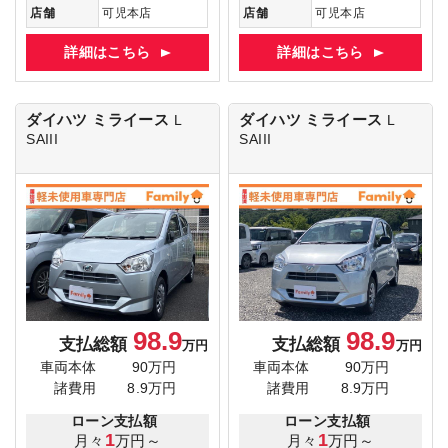
店舗
可児本店
店舗
可児本店
詳細はこちら
詳細はこちら
ダイハツ ミライース
ダイハツ ミライース
L
L
SAIII
SAIII
98.9
98.9
支払総額
支払総額
万円
万円
車両本体
90万円
車両本体
90万円
諸費用
8.9万円
諸費用
8.9万円
ローン支払額
ローン支払額
1
1
月々
万円～
月々
万円～