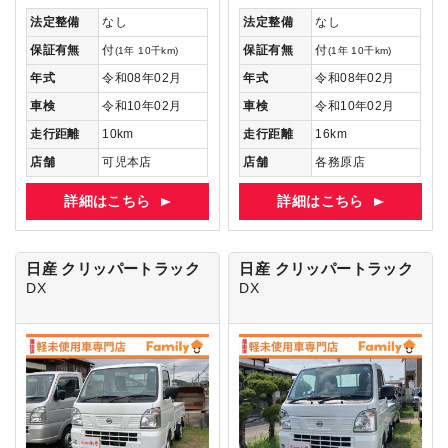
法定整備
なし
法定整備
なし
保証有無
付
保証有無
付
(1年 10千km)
(1年 10千km)
年式
令和08年02月
年式
令和08年02月
車検
令和10年02月
車検
令和10年02月
走行距離
10km
走行距離
16km
店舗
可児本店
店舗
各務原店
詳細はこちら
詳細はこちら
日産 クリッパートラック
日産 クリッパートラック
DX
DX