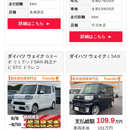
年式
令和07年09月
走行距離
8km
車検
令和10年09月
店舗
各務原店
走行距離
8km
詳細はこちら
店舗
可児本店
詳細はこちら
ダイハツ ウェイク
ダイハツ ウェイク
Gター
L SAⅢ
ボ リミテッドSAIII
純正ナ
ビ ETC ドラレコ
109.9
支払総額
万円
車両本体
101万円