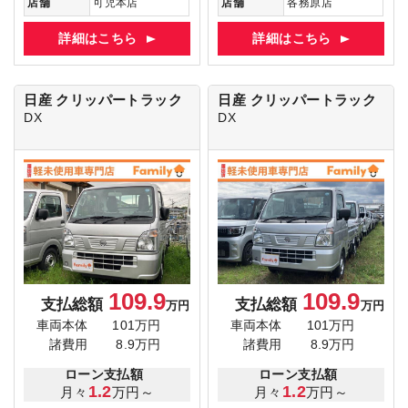
店舗
可児本店
店舗
各務原店
詳細はこちら
詳細はこちら
日産 クリッパートラック
日産 クリッパートラック
DX
DX
109.9
109.9
支払総額
支払総額
万円
万円
車両本体
101万円
車両本体
101万円
諸費用
8.9万円
諸費用
8.9万円
ローン支払額
ローン支払額
1.2
1.2
月々
万円～
月々
万円～