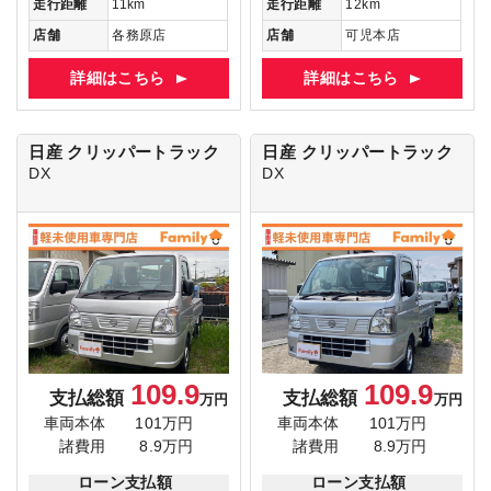
走行距離
11km
走行距離
12km
店舗
各務原店
店舗
可児本店
詳細はこちら
詳細はこちら
日産 クリッパートラック
日産 クリッパートラック
DX
DX
109.9
109.9
支払総額
支払総額
万円
万円
車両本体
101万円
車両本体
101万円
諸費用
8.9万円
諸費用
8.9万円
ローン支払額
ローン支払額