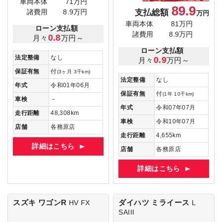
車両本体
71万円
89.9
支払総額
諸費用
8.9万円
万円
車両本体
81万円
ローン支払額
諸費用
8.9万円
0.8
月々
万円～
ローン支払額
法定整備
なし
0.9
月々
万円～
保証有無
付
(3ヶ月 3千km)
法定整備
なし
年式
令和01年06月
保証有無
付
(1年 10千km)
車検
－
年式
令和07年07月
走行距離
48,308km
車検
令和10年07月
店舗
各務原店
走行距離
4,655km
詳細はこちら
店舗
各務原店
詳細はこちら
スズキ ワゴンR
ダイハツ ミライース
HV FX
L
SAIII