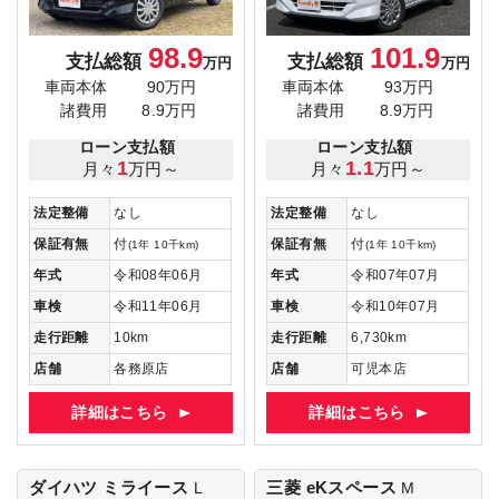
98.9
101.9
支払総額
支払総額
万円
万円
車両本体
90万円
車両本体
93万円
諸費用
8.9万円
諸費用
8.9万円
ローン支払額
ローン支払額
1
1.1
月々
万円～
月々
万円～
法定整備
なし
法定整備
なし
保証有無
付
保証有無
付
(1年 10千km)
(1年 10千km)
年式
令和08年06月
年式
令和07年07月
車検
令和11年06月
車検
令和10年07月
走行距離
10km
走行距離
6,730km
店舗
各務原店
店舗
可児本店
詳細はこちら
詳細はこちら
ダイハツ ミライース
三菱 eKスペース
L
M