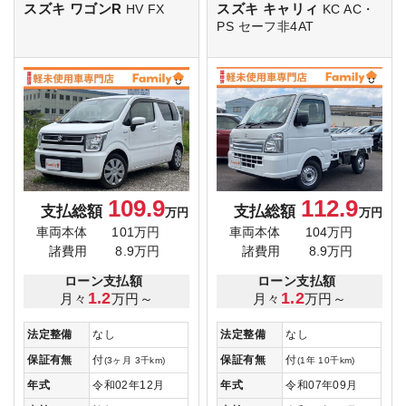
スズキ ワゴンR
スズキ キャリィ
HV FX
KC AC・
PS セーフ非4AT
109.9
112.9
支払総額
支払総額
万円
万円
車両本体
101万円
車両本体
104万円
諸費用
8.9万円
諸費用
8.9万円
ローン支払額
ローン支払額
1.2
1.2
月々
万円～
月々
万円～
法定整備
なし
法定整備
なし
保証有無
付
保証有無
付
(3ヶ月 3千km)
(1年 10千km)
年式
令和02年12月
年式
令和07年09月