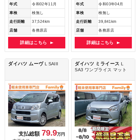
年式
令和02年11月
年式
令和03年04月
車検
検無し
車検
検無し
走行距離
37,524km
走行距離
39,841km
店舗
各務原店
店舗
各務原店
詳細はこちら
詳細はこちら
ダイハツ ムーヴ
ダイハツ ミライース
L SAIII
L
SA3
ワンプライス マット
79.9
支払総額
万円