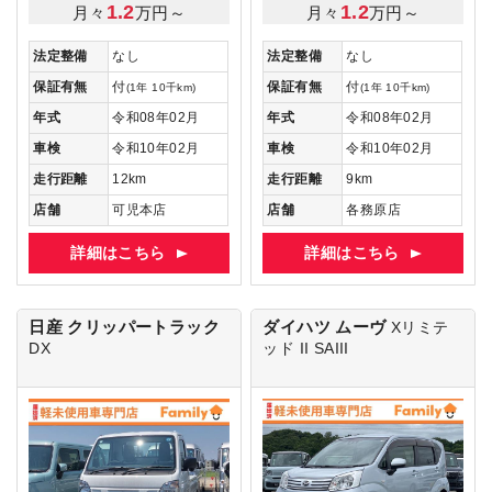
1.2
1.2
月々
万円～
月々
万円～
法定整備
なし
法定整備
なし
保証有無
付
保証有無
付
(1年 10千km)
(1年 10千km)
年式
令和08年02月
年式
令和08年02月
車検
令和10年02月
車検
令和10年02月
走行距離
12km
走行距離
9km
店舗
可児本店
店舗
各務原店
詳細はこちら
詳細はこちら
日産 クリッパートラック
ダイハツ ムーヴ
Xリミテ
DX
ッド II SAIII