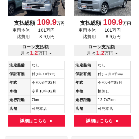
109.9
109.9
支払総額
支払総額
万円
万円
車両本体
101万円
車両本体
101万円
諸費用
8.9万円
諸費用
8.9万円
ローン支払額
ローン支払額
1.2
1.2
月々
万円～
月々
万円～
法定整備
なし
法定整備
なし
保証有無
付
保証有無
付
(1年 10千km)
(3ヶ月 3千km)
年式
令和08年02月
年式
令和04年08月
車検
令和10年02月
車検
検無し
走行距離
7km
走行距離
13,747km
店舗
可児本店
店舗
可児本店
詳細はこちら
詳細はこちら