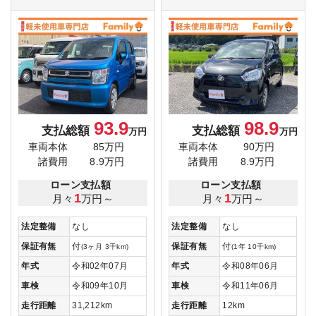
93.9
98.9
支払総額
支払総額
万円
万円
車両本体
85万円
車両本体
90万円
諸費用
8.9万円
諸費用
8.9万円
ローン支払額
ローン支払額
1
1
月々
万円～
月々
万円～
法定整備
なし
法定整備
なし
保証有無
付
保証有無
付
(3ヶ月 3千km)
(1年 10千km)
年式
令和02年07月
年式
令和08年06月
車検
令和09年10月
車検
令和11年06月
走行距離
31,212km
走行距離
12km