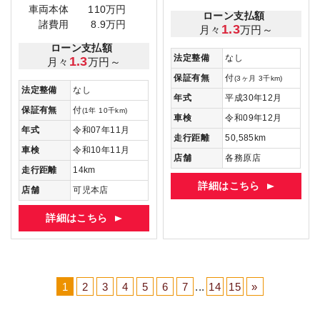
車両本体
110万円
ローン支払額
諸費用
8.9万円
1.3
月々
万円～
ローン支払額
法定整備
なし
1.3
月々
万円～
保証有無
付
(3ヶ月 3千km)
法定整備
なし
年式
平成30年12月
保証有無
付
(1年 10千km)
車検
令和09年12月
年式
令和07年11月
走行距離
50,585km
車検
令和10年11月
店舗
各務原店
走行距離
14km
詳細はこちら
店舗
可児本店
詳細はこちら
1
2
3
4
5
6
7
...
14
15
»