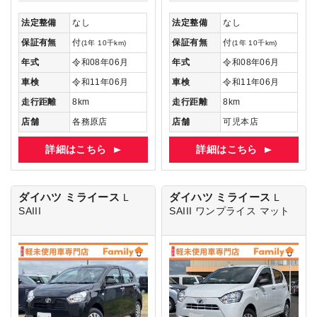
法定整備
なし
法定整備
なし
保証有無
付
保証有無
付
(1年 10千km)
(1年 10千km)
年式
令和08年06月
年式
令和08年06月
車検
令和11年06月
車検
令和11年06月
走行距離
8km
走行距離
8km
店舗
各務原店
店舗
可児本店
詳細はこちら
詳細はこちら
ダイハツ ミライース
ダイハツ ミライース
L
L
SAIII
SAIII
ワンプライス マット