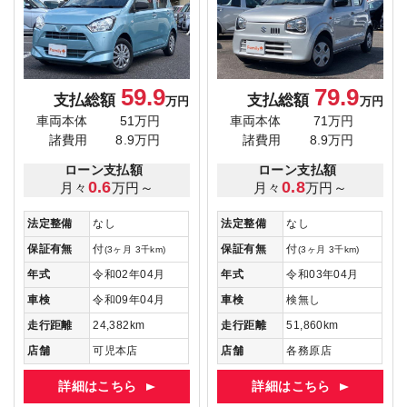
59.9
79.9
支払総額
支払総額
万円
万円
車両本体
51万円
車両本体
71万円
諸費用
8.9万円
諸費用
8.9万円
ローン支払額
ローン支払額
0.6
0.8
月々
万円～
月々
万円～
法定整備
なし
法定整備
なし
保証有無
付
保証有無
付
(3ヶ月 3千km)
(3ヶ月 3千km)
年式
令和02年04月
年式
令和03年04月
車検
令和09年04月
車検
検無し
走行距離
24,382km
走行距離
51,860km
店舗
可児本店
店舗
各務原店
詳細はこちら
詳細はこちら