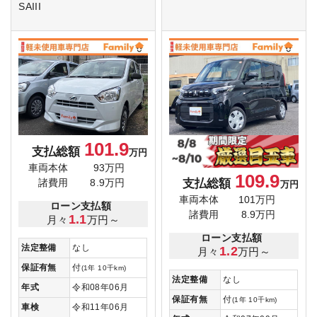
SAIII
101.9
支払総額
万円
車両本体
93万円
109.9
支払総額
諸費用
8.9万円
万円
車両本体
101万円
ローン支払額
諸費用
8.9万円
1.1
月々
万円～
ローン支払額
法定整備
なし
1.2
月々
万円～
保証有無
付
(1年 10千km)
法定整備
なし
年式
令和08年06月
保証有無
付
(1年 10千km)
車検
令和11年06月