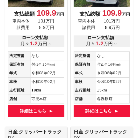
109.9
109.9
支払総額
支払総額
万円
万円
車両本体
101万円
車両本体
101万円
諸費用
8.9万円
諸費用
8.9万円
ローン支払額
ローン支払額
1.2
1.2
月々
万円～
月々
万円～
法定整備
なし
法定整備
なし
保証有無
付
保証有無
付
(1年 10千km)
(1年 10千km)
年式
令和08年02月
年式
令和08年02月
車検
令和10年02月
車検
令和10年02月
走行距離
19km
走行距離
15km
店舗
可児本店
店舗
各務原店
詳細はこちら
詳細はこちら
日産 クリッパートラック
日産 クリッパートラック
DX
DX