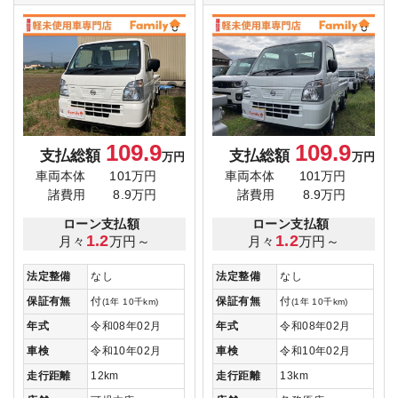
109.9
109.9
支払総額
支払総額
万円
万円
車両本体
101万円
車両本体
101万円
諸費用
8.9万円
諸費用
8.9万円
ローン支払額
ローン支払額
1.2
1.2
月々
万円～
月々
万円～
法定整備
なし
法定整備
なし
保証有無
付
保証有無
付
(1年 10千km)
(1年 10千km)
年式
令和08年02月
年式
令和08年02月
車検
令和10年02月
車検
令和10年02月
走行距離
12km
走行距離
13km