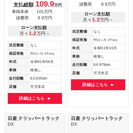
109.9
支払総額
諸費用
8.9万円
万円
車両本体
101万円
ローン支払額
諸費用
8.9万円
1.2
月々
万円～
ローン支払額
法定整備
なし
1.2
月々
万円～
保証有無
付
(3ヶ月 3千km)
法定整備
なし
年式
令和01年10月
保証有無
付
(3ヶ月 3千km)
車検
検無し
年式
令和01年06月
走行距離
64,979km
車検
検無し
店舗
可児本店
走行距離
63,455km
詳細はこちら
店舗
可児本店
詳細はこちら
日産 クリッパートラック
日産 クリッパートラック
DX
DX