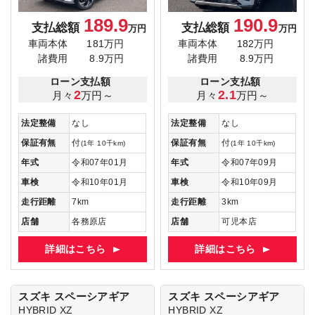
189.9
190.9
支払総額
支払総額
万円
万円
車両本体
181万円
車両本体
182万円
諸費用
8.9万円
諸費用
8.9万円
ローン支払額
ローン支払額
2
2.1
月々
万円～
月々
万円～
法定整備
なし
法定整備
なし
保証有無
付
保証有無
付
(1年 10千km)
(1年 10千km)
年式
令和07年01月
年式
令和07年09月
車検
令和10年01月
車検
令和10年09月
走行距離
7km
走行距離
3km
店舗
各務原店
店舗
可児本店
詳細はこちら
詳細はこちら
スズキ スペーシアギア
スズキ スペーシアギア
HYBRID XZ
HYBRID XZ