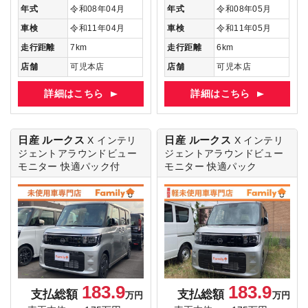
年式
令和08年04月
年式
令和08年05月
車検
令和11年04月
車検
令和11年05月
走行距離
7km
走行距離
6km
店舗
可児本店
店舗
可児本店
詳細はこちら
詳細はこちら
日産 ルークス
日産 ルークス
X
インテリ
X
インテリ
ジェントアラウンドビュー
ジェントアラウンドビュー
モニター 快適パック付
モニター 快適パック
183.9
183.9
支払総額
支払総額
万円
万円