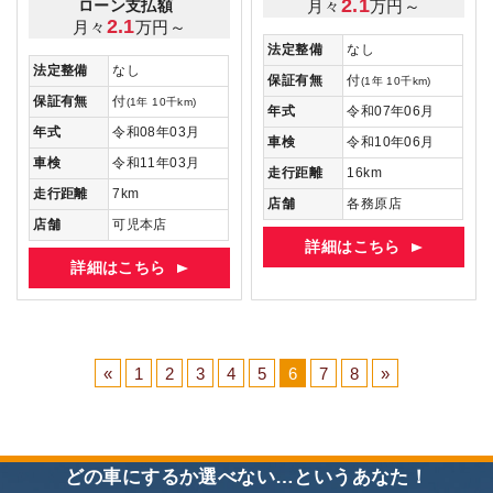
2.1
月々
万円～
ローン支払額
2.1
月々
万円～
法定整備
なし
法定整備
なし
保証有無
付
(1年 10千km)
保証有無
付
(1年 10千km)
年式
令和07年06月
年式
令和08年03月
車検
令和10年06月
車検
令和11年03月
走行距離
16km
走行距離
7km
店舗
各務原店
店舗
可児本店
詳細はこちら
詳細はこちら
«
1
2
3
4
5
6
7
8
»
どの車にするか選べない…というあなた！