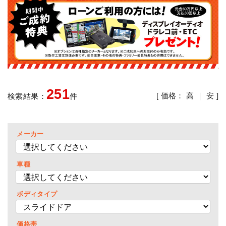
251
[ 価格：
高
｜
安
]
検索結果：
件
メーカー
車種
ボディタイプ
価格帯