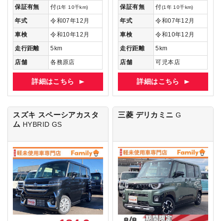
保証有無
付
保証有無
付
(1年 10千km)
(1年 10千km)
年式
令和07年12月
年式
令和07年12月
車検
令和10年12月
車検
令和10年12月
走行距離
5km
走行距離
5km
店舗
各務原店
店舗
可児本店
詳細はこちら
詳細はこちら
スズキ スペーシアカスタ
三菱 デリカミニ
G
ム
HYBRID GS