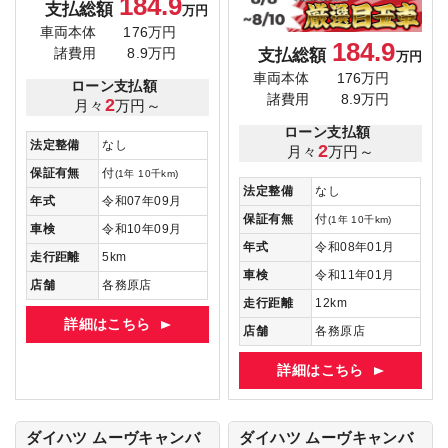
184.9
支払総額
万円
車両本体
176万円
184.9
支払総額
諸費用
8.9万円
万円
車両本体
176万円
ローン支払額
諸費用
8.9万円
2
月々
万円～
ローン支払額
法定整備
なし
2
月々
万円～
保証有無
付
(1年 10千km)
法定整備
なし
年式
令和07年09月
保証有無
付
(1年 10千km)
車検
令和10年09月
年式
令和08年01月
走行距離
5km
車検
令和11年01月
店舗
各務原店
走行距離
12km
詳細はこちら
店舗
各務原店
詳細はこちら
ダイハツ ムーヴキャンバ
ダイハツ ムーヴキャンバ