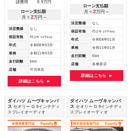
諸費用
8.9万円
ローン支払額
2
月々
万円～
ローン支払額
2
月々
万円～
法定整備
なし
法定整備
なし
保証有無
付
(1年 10千km)
保証有無
付
(1年 10千km)
年式
令和08年01月
年式
令和08年03月
車検
令和11年01月
車検
令和11年03月
走行距離
6km
走行距離
6km
店舗
各務原店
店舗
可児本店
詳細はこちら
詳細はこちら
ダイハツ ムーヴキャンバ
ダイハツ ムーヴキャンバ
ス
ス
セオリー G
9インチディ
セオリー G
9インチディ
スプレイオーディオ
スプレイオーディオ