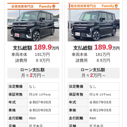
189.9
189.9
支払総額
支払総額
万円
万円
車両本体
181万円
車両本体
181万円
諸費用
8.9万円
諸費用
8.9万円
ローン支払額
ローン支払額
2
2
月々
万円～
月々
万円～
法定整備
なし
法定整備
なし
保証有無
付
保証有無
付
(1年 10千km)
(1年 10千km)
年式
令和07年08月
年式
令和07年09月
車検
令和10年08月
車検
令和10年09月
走行距離
4km
走行距離
4km
店舗
可児本店
店舗
可児本店