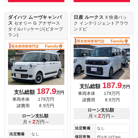
ダイハツ ムーヴキャンバ
日産 ルークス
X
快適パッ
ス
セオリー G
アナザース
ク インテリジェントアラウ
タイルパッケージ(ビタープ
ンドビ
ラン)
187.9
支払総額
万円
187.9
支払総額
万円
車両本体
179万円
車両本体
179万円
諸費用
8.9万円
諸費用
8.9万円
ローン支払額
2
月々
万円～
ローン支払額
2
月々
万円～
法定整備
なし
法定整備
なし
保証有無
付
(1年 10千km)