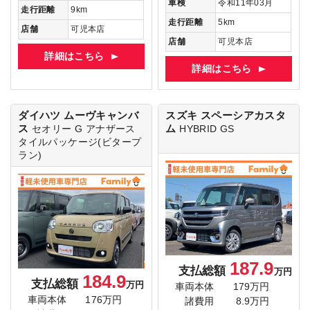
車検
令和11年03月
走行距離
9km
走行距離
5km
店舗
可児本店
店舗
可児本店
詳細はこちら
詳細はこちら
ダイハツ ムーヴキャンバ
スズキ スペーシアカスタ
ス
ム
セオリー G
アナザース
HYBRID GS
タイルパッケージ(ビタープ
ラン)
187.9
支払総額
万円
184.9
支払総額
万円
車両本体
179万円
車両本体
176万円
諸費用
8.9万円