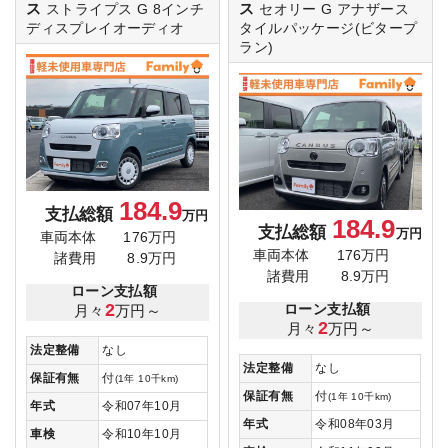
ス
ス
ストライプス G
8インチ
セオリー G
アナザース
ディスプレイオーディオ
タイルパッケージ(ビタープ
ラン)
184.9
支払総額
万円
184.9
支払総額
万円
車両本体
176万円
車両本体
176万円
諸費用
8.9万円
諸費用
8.9万円
ローン支払額
2
月々
万円～
ローン支払額
2
月々
万円～
法定整備
なし
法定整備
なし
保証有無
付
(1年 10千km)
保証有無
付
(1年 10千km)
年式
令和07年10月
年式
令和08年03月
車検
令和10年10月