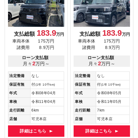
183.9
183.9
支払総額
支払総額
万円
万円
車両本体
175万円
車両本体
175万円
諸費用
8.9万円
諸費用
8.9万円
ローン支払額
ローン支払額
2
2
月々
万円～
月々
万円～
法定整備
なし
法定整備
なし
保証有無
付
保証有無
付
(1年 10千km)
(1年 10千km)
年式
令和08年04月
年式
令和08年05月
車検
令和11年04月
車検
令和11年05月
走行距離
6km
走行距離
7km
店舗
可児本店
店舗
可児本店
詳細はこちら
詳細はこちら