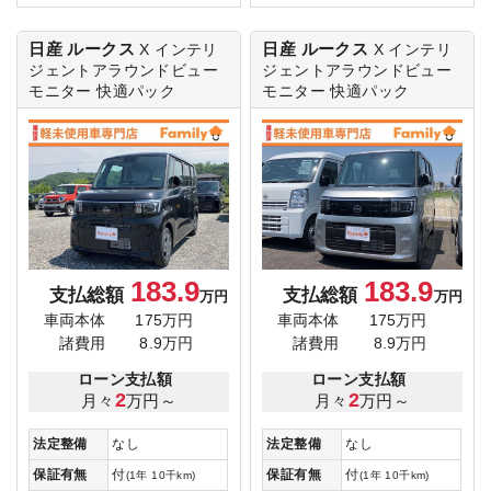
日産 ルークス
日産 ルークス
X
インテリ
X
インテリ
ジェントアラウンドビュー
ジェントアラウンドビュー
モニター 快適パック
モニター 快適パック
183.9
183.9
支払総額
支払総額
万円
万円
車両本体
175万円
車両本体
175万円
諸費用
8.9万円
諸費用
8.9万円
ローン支払額
ローン支払額
2
2
月々
万円～
月々
万円～
法定整備
なし
法定整備
なし
保証有無
付
保証有無
付
(1年 10千km)
(1年 10千km)