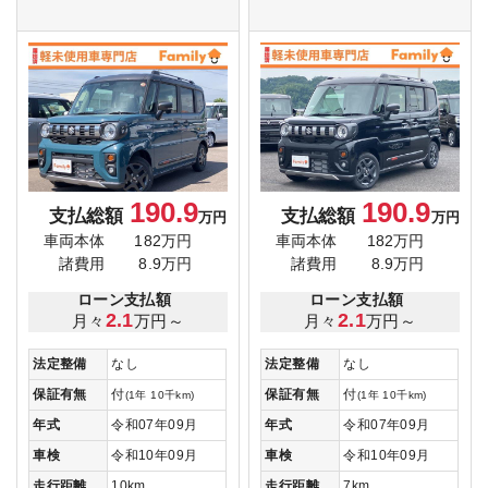
190.9
190.9
支払総額
支払総額
万円
万円
車両本体
182万円
車両本体
182万円
諸費用
8.9万円
諸費用
8.9万円
ローン支払額
ローン支払額
2.1
2.1
月々
万円～
月々
万円～
法定整備
なし
法定整備
なし
保証有無
付
保証有無
付
(1年 10千km)
(1年 10千km)
年式
令和07年09月
年式
令和07年09月
車検
令和10年09月
車検
令和10年09月
走行距離
10km
走行距離
7km