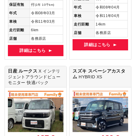
保証有無
付
(1年 10千km)
年式
令和08年04月
年式
令和08年03月
車検
令和11年04月
車検
令和11年03月
走行距離
14km
走行距離
6km
店舗
各務原店
店舗
各務原店
詳細はこちら
詳細はこちら
日産 ルークス
スズキ スペーシアカスタ
X
インテリ
ム
ジェントアラウンドビュー
HYBRID XS
モニター 快適パック