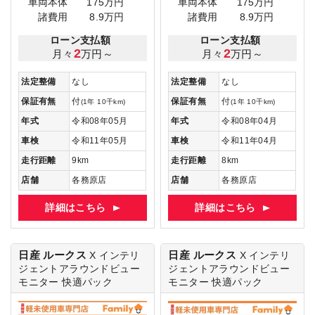
車両本体
175万円
車両本体
175万円
諸費用
8.9万円
諸費用
8.9万円
ローン支払額
ローン支払額
2
2
月々
万円～
月々
万円～
法定整備
なし
法定整備
なし
保証有無
付
保証有無
付
(1年 10千km)
(1年 10千km)
年式
令和08年05月
年式
令和08年04月
車検
令和11年05月
車検
令和11年04月
走行距離
9km
走行距離
8km
店舗
各務原店
店舗
各務原店
詳細はこちら
詳細はこちら
日産 ルークス
日産 ルークス
X
インテリ
X
インテリ
ジェントアラウンドビュー
ジェントアラウンドビュー
モニター 快適パック
モニター 快適パック