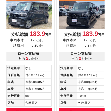
183.9
183.9
支払総額
支払総額
万円
万円
車両本体
175万円
車両本体
175万円
諸費用
8.9万円
諸費用
8.9万円
ローン支払額
ローン支払額
2
2
月々
万円～
月々
万円～
法定整備
なし
法定整備
なし
保証有無
付
保証有無
付
(1年 10千km)
(1年 10千km)
年式
令和08年05月
年式
令和08年05月
車検
令和11年05月
車検
令和11年05月
走行距離
9km
走行距離
10km
店舗
各務原店
店舗
各務原店