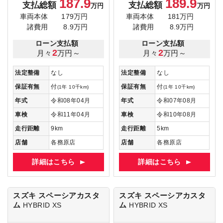
187.9
189.9
支払総額
支払総額
万円
万円
車両本体
179万円
車両本体
181万円
諸費用
8.9万円
諸費用
8.9万円
ローン支払額
ローン支払額
2
2
月々
万円～
月々
万円～
法定整備
なし
法定整備
なし
保証有無
付
保証有無
付
(1年 10千km)
(1年 10千km)
年式
令和08年04月
年式
令和07年08月
車検
令和11年04月
車検
令和10年08月
走行距離
9km
走行距離
5km
店舗
各務原店
店舗
各務原店
詳細はこちら
詳細はこちら
スズキ スペーシアカスタ
スズキ スペーシアカスタ
ム
ム
HYBRID XS
HYBRID XS