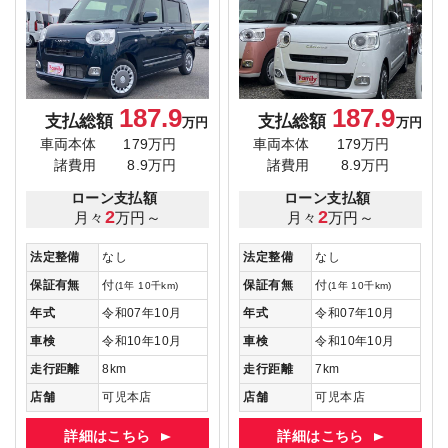
187.9
187.9
支払総額
支払総額
万円
万円
車両本体
179万円
車両本体
179万円
諸費用
8.9万円
諸費用
8.9万円
ローン支払額
ローン支払額
2
2
月々
万円～
月々
万円～
法定整備
なし
法定整備
なし
保証有無
付
保証有無
付
(1年 10千km)
(1年 10千km)
年式
令和07年10月
年式
令和07年10月
車検
令和10年10月
車検
令和10年10月
走行距離
8km
走行距離
7km
店舗
可児本店
店舗
可児本店
詳細はこちら
詳細はこちら