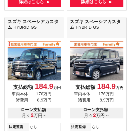
詳細はこちら
詳細はこちら
スズキ スペーシアカスタ
スズキ スペーシアカスタ
ム
ム
HYBRID GS
HYBRID GS
184.9
184.9
支払総額
支払総額
万円
万円
車両本体
176万円
車両本体
176万円
諸費用
8.9万円
諸費用
8.9万円
ローン支払額
ローン支払額
2
2
月々
万円～
月々
万円～
法定整備
なし
法定整備
なし