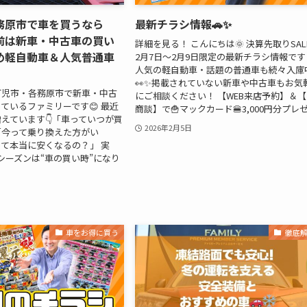
務原市で車を買うなら
最新チラシ情報🚗✨
前は新車・中古車の買い
詳細を見る！ こんにちは🌞 決算先取りSALE
め軽自動車＆人気普通車
2月7日～2月9日限定の最新チラシ情報です
人気の軽自動車・話題の普通車も続々入庫
👀✨掲載されていない新車や中古車もお気
可児市・各務原市で新車・中古
にご相談ください！ 【WEB来店予約】＆
ているファミリーです😊 最近
商談】で🍟マックカード🍔3,000円分プレゼ.
えています👇「車っていつが買
2026年2月5日
「今って乗り換えた方がい
て本当に安くなるの？」 実
前シーズンは“車の買い時”になり
車をお得に買う
徹底