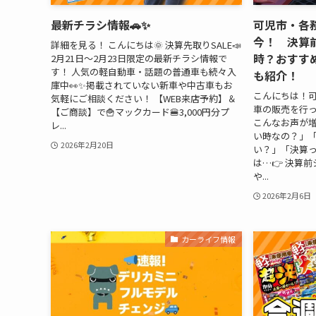
最新チラシ情報🚗✨
可児市・各
今！ 決算
詳細を見る！ こんにちは🌞 決算先取りSALE📣
時？おすす
2月21日～2月23日限定の最新チラシ情報で
す！ 人気の軽自動車・話題の普通車も続々入
も紹介！
庫中👀✨掲載されていない新車や中古車もお
こんにちは！
気軽にご相談ください！ 【WEB来店予約】＆
車の販売を行っ
【ご商談】で🍟マックカード🍔3,000円分プ
こんなお声が増
レ...
い時なの？」
2026年2月20日
い？」「決算っ
は…👉 決算
や...
2026年2月6日
カーライフ情報