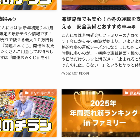
報🚗✨
凍結路面でも安心！⛄冬の運転を
える 安全装備とおすすめ車🚗❄️
んにちは🌞 新年初売り🎍1月
6日限定の最新チラシ情報です！
こんにちは🌞株式会社ファミリーの吉野で
初売りで使える最大１０万円特
す！今日から長い寒波が始まり、いよいよ
『開運おみくじ』開催🎯 初売
格的な冬の運転シーズンになりました⛄ こ
をたくさんご用意してお待ちし
時期に多いのが、・朝晩の凍結路面・橋の
ずは『開運おみくじ』を引...
や日陰だけツルッと滑る道・「止まれると
ったのに止まらない…」というヒヤッと体験.
2026年1月22日
車をお得に買う
徹底