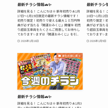
最新チラシ情報🚗✨
最新チラシ情
詳細を見る！ こんにちは🌞 新年初売り🎍1月
詳細を見る！ こ
17日～1月19日限定の最新チラシ情報です！
10日～1月1
初売り限定！初売りで使える最大１０万円特
初売り限定！
典が必ず当たる『開運おみくじ』開催🎯 初売
典が必ず当たる
り超目玉車両をたくさんご用意してお待ちし
り超目玉車両
ております✨まずは『開運おみくじ』を引...
ております✨ま
2026年1月16日
2026年1月9日
車をお得に買う
最新チラシ情報🚗✨
詳細を見る！ こんにちは🌞 新年初売り🎍1月3
日～1月5日限定の最新チラシ情報です！ 1月3