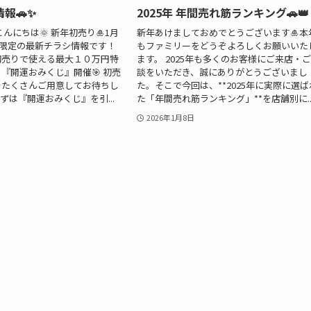
報🚗✨
2025年 年間売れ筋ランキング🚗👑
んにちは🌞 新年初売り🎍1月
新年あけましておめでとうございます🎍本
2日限定の最新チラシ情報です！
もファミリーをどうぞよろしくお願いいた
初売りで使える最大１０万円特
ます。 2025年も多くのお客様にご来店・
『開運おみくじ』開催🎯 初売
談をいただき、誠にありがとうございまし
をたくさんご用意してお待ちし
た。そこで今回は、**2025年に実際に選ば
ずは『開運おみくじ』を引...
た「年間売れ筋ランキング」**を店舗別に..
2026年1月8日