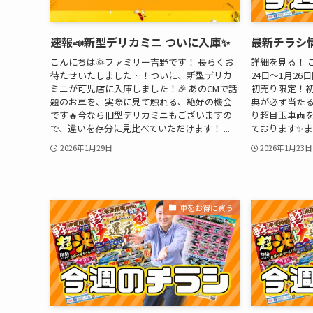
速報📣新型デリカミニ ついに入庫✨
最新チラシ情
こんにちは🌞ファミリー吉野です！ 長らくお
詳細を見る！ こ
待たせいたしました…！ついに、新型デリカ
24日～1月2
ミニが可児店に入庫しました！🎉 あのCMで話
初売り限定！
題のお車を、実際に見て触れる、絶好の機会
典が必ず当たる
です🔥今なら旧型デリカミニもございますの
り超目玉車両
で、違いを存分に見比べていただけます！ ...
ております✨ま
2026年1月29日
2026年1月23日
車をお得に買う