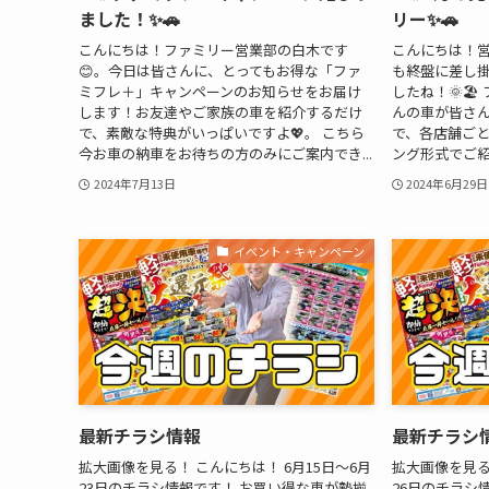
ました！✨🚗
リー✨🚗
こんにちは！ファミリー営業部の白木です
こんにちは！営
😊。今日は皆さんに、とってもお得な「ファ
も終盤に差し
ミフレ＋」キャンペーンのお知らせをお届け
したね！🌞🏖
します！お友達やご家族の車を紹介するだけ
んの車が皆さ
で、素敵な特典がいっぱいですよ💖。 こちら
で、各店舗ご
今お車の納車をお待ちの方のみにご案内でき...
ング形式でご紹介
2024年7月13日
2024年6月29日
イベント・キャンペーン
最新チラシ情報
最新チラシ
拡大画像を見る！ こんにちは！ 6月15日〜6月
拡大画像を見る！
23日のチラシ情報です！ お買い得な車が勢揃
26日のチラシ