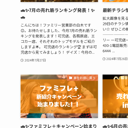
🚗✨7月の売れ筋ランキング発表！✨
最新チラシ
🚗
拡大画像を見る！
29日のチラシ
こんにちは！ファミリー営業部の白木です
い☆ ぜひこの
😊。お待たせしました、今月7月の売れ筋ラン
———————
キングを発表します！可児店、各務原店、エ
リー ー可児店ー
コカー店、それぞれのトップモデルをご紹介
430-1電話販売:0
しますよ🌟。 可児店のランキング🏆 まずは可
6444 ...
児店から見てみましょう！ デイズ：今月の...
2024年7月26日
2024年7月27日
車をお得に買う
🚗✨ファミフレ＋キャンペーン始まり
🚗✨6月の