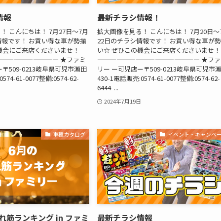
情報
最新チラシ情報！
 こんにちは！ 7月27日〜7月
拡大画像を見る！ こんにちは！ 7月20日〜
情報です！ お買い得な車が勢揃
22日のチラシ情報です！ お買い得な車が
機会にご来店くださいませ！
い☆ ぜひこの機会にご来店くださいませ！
————————— ★ファミ
———————————————— ★ファ
〒509-0213岐阜県可児市瀬田
リー ー可児店ー〒509-0213岐阜県可児市
574-61-0077整備:0574-62-
430-1電話販売:0574-61-0077整備:0574-62-
6444 ...
2024年7月19日
車種カタログ
イベント・キャンペ
売れ筋ランキング in ファミ
最新チラシ情報