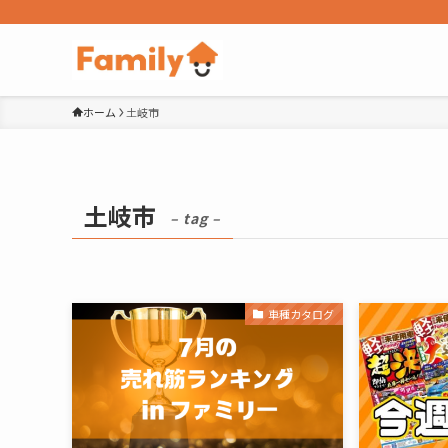
ホーム
土岐市
土岐市
– tag –
車種カタログ