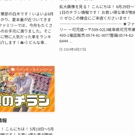
拡大画像を見る！ こんにちは！ 6月29日〜
1日のチラシ情報です！ お買い得な車が勢
業部の白木です！いよいよ6月
☆ ぜひこの機会にご来店くださいませ！
掛かり、夏本番が近づいてきま
———————————————— ★ファ
️ ファミリーでは、今月もたくさ
リー ー可児店ー〒509-0213岐阜県可児市
んのお手元に渡りました。そこ
430-1電話販売:0574-61-0077整備:0574-62-
とに特に人気だった車をランキ
6444 ...
します！🚘💨 どんな車...
2024年6月27日
イベント・キャンペーン
情報
 こんにちは！ 5月18日〜5月
情報です！ お買い得な車が勢揃