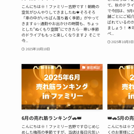
て、秋のドライ
こんにちは🌞！ファミリー吉野です！朝晩の
で今回は、9月
空気がひんやりしてきましたね🍁そろそろ
舗ごとにご紹
「車の中がいちばん落ち着く季節」がやって
ばれているの
きます☺️✨通勤やお出かけの時間も、ちょっ
ましょう！ 🌟
とした“ぬくもり空間”にできたら…寒い季節
ペ...
のドライブももっと楽しくなります♪ そこで
今...
2025年10月3日
2025年10月10日
徹底解説
6月の売れ筋ランキング🚗👑
👑🚗5月の
こんにちは🌞！ファミリー吉野です😊じめじ
こんにちは🌞
めした梅雨の季節ですが、当店は毎日元気い
くのお客様に