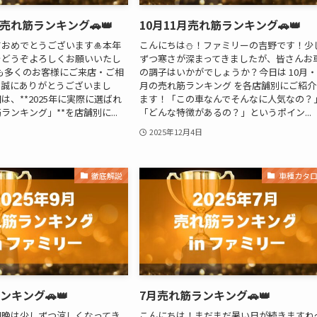
間売れ筋ランキング🚗👑
10月11月売れ筋ランキング🚗👑
おめでとうございます🎍本年
こんにちは⛄！ファミリーの吉野です！少
をどうぞよろしくお願いいたし
ずつ寒さが深まってきましたが、皆さんお
5年も多くのお客様にご来店・ご相
の調子はいかがでしょうか？今日は 10月・
、誠にありがとうございまし
月の売れ筋ランキング を各店舗別にご紹介
は、**2025年に実際に選ばれ
ます！「この車なんでそんなに人気なの？
ンキング」**を店舗別に...
「どんな特徴があるの？」というポイン...
2025年12月4日
徹底解説
車種カタ
ンキング🚗👑
7月売れ筋ランキング🚗👑
朝晩は少しずつ涼しくなってき
こんにちは！まだまだ暑い日が続きますね