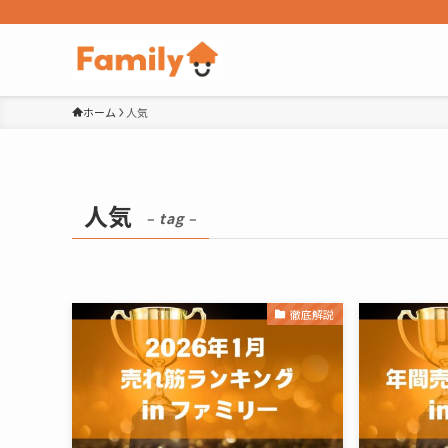
ホーム
人気
人気
– tag –
徹底解説