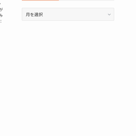
ン
が
ア
み
ー
：
カ
イ
ブ