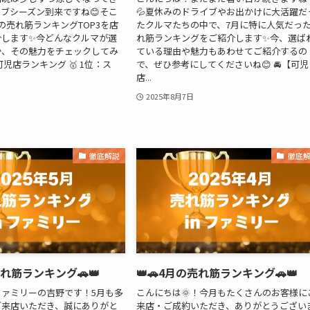
ブシーズン到来ですね😊そこ
💦夏休みのドライブやお出かけに大活躍だ
の売れ筋ランキングTOP3を店
たクルマたちの中で、7月に特に人気だっ
介します✨今どんなクルマが選
れ筋ランキングをご紹介します✨今、選ば
か、その魅力をチェックしてみ
ている理由や魅力もあわせてご紹介するの
可児店ランキング 🥇 1位：ス
で、ぜひ参考にしてくださいね😊 🚘【可児
店...
2025年8月7日
徹底解説
徹底
売れ筋ランキング🚗👑
👑🚗4月の売れ筋ランキング🚗👑
ファミリーの吉野です！5月も多
こんにちは🌞！今月もたくさんのお客様に
ご来店いただき、誠にありがと
来店・ご成約いただき、ありがとうござい