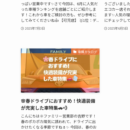
っぱい営業中です✨さて今回は、6月に人気だ
うございました
った車種ランキングを店舗ごとにご紹介しま
エコカー店それ
す！これから車をご検討の方も、ぜひ参考に
ます✨人気の
してみてくださいね👍 【可児店】 🥇1位：デ...
にチェックして
2025年7月3日
2025年6月5日
車種カタログ
🌸春ドライブにおすすめ！快適装備
が充実した車特集🚗💨
こんにちは🌞ファミリー営業部の吉野です！
春のポカポカ陽気に誘われて、ドライブに出
かけたくなる季節ですね🌷✨ 今回は、春のお