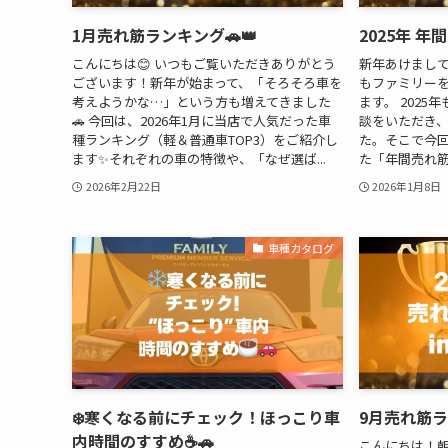
1月売れ筋ランキング🚗👑
2025年 年
こんにちは😊 いつもご覧いただきありがとう
新年あけまして
ございます！新年が始まって、「そろそろ車を
もファミリー
考えようかな…」という方も増えてきました
ます。 202
🚗 今回は、2026年1月に当店で人気だった車
談をいただき
種ランキング（軽＆普通車TOP3）をご紹介し
た。そこで今回
ます✨それぞれの車の特徴や、「なぜ選ば...
た「年間売れ筋ラ
2026年2月22日
2026年1月8日
車種カタログ
❄️寒くなる前にチェック！ほっこり車
9月売れ筋ラ
内時間のすすめ☕🚗
こんにちは！